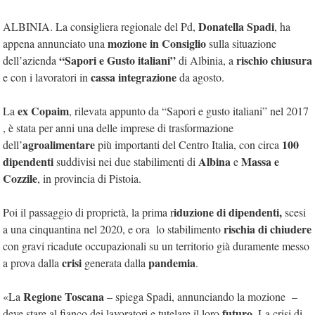
Donatella Spadi
ALBINIA. La consigliera regionale del Pd,
, ha
mozione in Consiglio
appena annunciato una
sulla situazione
“
Sapori e Gusto italiani”
rischio chiusura
dell’azienda
di Albinia, a
cassa integrazione
e con i lavoratori in
da agosto.
ex Copaim
La
, rilevata appunto da “Sapori e gusto italiani” nel 2017
, è stata per anni una delle imprese di trasformazione
agroalimentare
100
dell’
più importanti del Centro Italia, con circa
dipendenti
Albina
Massa e
suddivisi nei due stabilimenti di
e
Cozzile
, in provincia di Pistoia.
iduzione di dipendenti,
Poi il passaggio di proprietà, la prima r
scesi
rischia di chiudere
a una cinquantina nel 2020, e ora
lo stabilimento
con gravi ricadute occupazionali su un territorio già duramente messo
crisi
pandemia
a prova dalla
generata dalla
.
Regione Toscana
«La
– spiega Spadi, annunciando la mozione –
futuro.
deve stare al fianco dei lavoratori e tutelare il loro
La crisi di