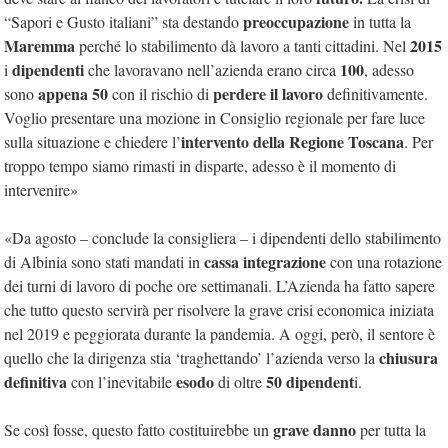
preoccupazione
“Sapori e Gusto italiani” sta destando
in tutta la
Maremma
2015
perché lo stabilimento dà lavoro a tanti cittadini. Nel
dipendenti
100
i
che lavoravano nell’azienda erano circa
, adesso
appena 50
perdere il lavoro
sono
con il rischio di
definitivamente.
Voglio presentare una mozione in Consiglio regionale per fare luce
intervento della Regione Toscana
sulla situazione e chiedere l’
. Per
troppo tempo siamo rimasti in disparte, adesso è il momento di
intervenire»
«Da agosto – conclude la consigliera – i dipendenti dello stabilimento
cassa integrazione
di Albinia sono stati mandati in
con una rotazione
dei turni di lavoro di poche ore settimanali. L’Azienda ha fatto sapere
che tutto questo servirà per risolvere la grave crisi economica iniziata
nel 2019 e peggiorata durante la pandemia. A oggi, però, il sentore è
chiusura
quello che la dirigenza stia ‘traghettando’ l’azienda verso la
definitiva
esodo
50 dipendent
con l’inevitabile
di oltre
i.
grave danno
Se così fosse, questo fatto costituirebbe un
per tutta la