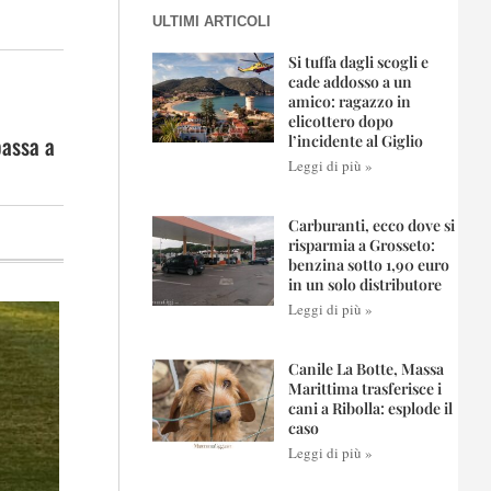
ULTIMI ARTICOLI
Si tuffa dagli scogli e
cade addosso a un
amico: ragazzo in
elicottero dopo
passa a
l’incidente al Giglio
Leggi di più »
Carburanti, ecco dove si
risparmia a Grosseto:
benzina sotto 1,90 euro
in un solo distributore
Leggi di più »
Canile La Botte, Massa
Marittima trasferisce i
cani a Ribolla: esplode il
caso
Leggi di più »