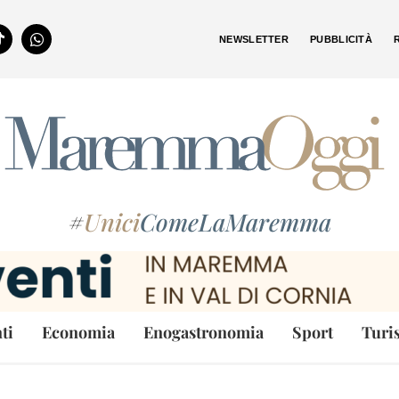
NEWSLETTER
PUBBLICITÀ
#
Unici
ComeLaMaremma
ti
Economia
Enogastronomia
Sport
Turi