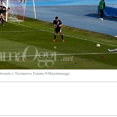
 Grosseto e Terranuova Traiana @Maremmaoggi