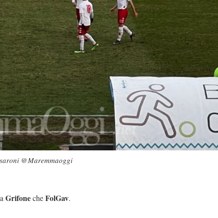
i Cesaroni @Maremmaoggi
Grifone
FolGav
ia
che
.