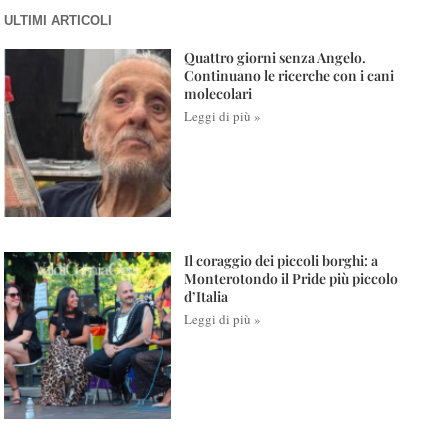
ULTIMI ARTICOLI
Quattro giorni senza Angelo.
Continuano le ricerche con i cani
molecolari
Leggi di più »
Il coraggio dei piccoli borghi: a
Monterotondo il Pride più piccolo
d’Italia
Leggi di più »