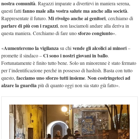
nostra comunità
. Ragazzi imparate a divertirvi in maniera serena,
fanno male alla vostra salute ma anche alla società
questi fatti
.
Mi rivolgo anche ai genitori
Rappresentate il futuro.
, cerchiamo di
parlare di più con i ragazzi
, non lasciamoli andare alla deriva in
sforzo congiunto
questa maniera. Cerchiamo di fare uno
».
Aumenteremo la vigilanza
vende gli alcolici ai minori
«
su chi
–
Ci sono i nostri giovani in ballo
promette il sindaco –
.
Fortunatamente è finito tutto bene. Solo un minorenne è stato fermato
per l’indentificazione perché in possesso di hashish. Basta con tutto
facciamo uno sforzo tutti insieme
Non costringeteci ad
questo,
.
alzare la guardia
più di quanto oggi non sia stato già fatto».