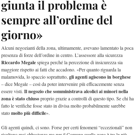
giunta il problema è
sempre all’ordine del
giorno»
Alcuni negozianti della zona, ultimamente, avevano lamentato la poca
presenza di forze dell’ordine in centro. L’assessore alla sicurezza
Riccardo Megale
spiega perché la percezione di insicurezza sia
maggiore rispetto ai fatti che accadono. «Per quanto riguarda la
gli agenti agiscono in borghese
malamovida, lo spaccio soprattutto,
– dice Megale – così da poter intervenire più efficacemente senza
Il negozio che somministrava alcolici ai minori nella
essere visti.
zona è stato chiuso
proprio grazie a controlli di questo tipo. Se chi ha
fatto le verifiche fosse stato in divisa molto probabilmente sarebbe
molto più difficile
stato
».
Gli agenti quindi, ci sono. Forse per certi fenomeni “eccezionali” non
risultano mai abbastanza ma per il Comune quella zona è tra le più