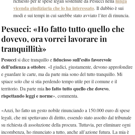
lunga
richiesto
per le
spese legali sostenute da Pesucci nella
vicenda giudiziaria che lo ha interessato
. Il dubbio è sui
modi e sui tempi in cui sarebbe stato avviato l’iter di rinuncia.
Pesucci: «Ho fatto tutto quello che
dovevo, ora vorrei lavorare in
tranquillità»
Pesucci
fiducioso sull’esito favorevole
si dice tranquillo e
dell’udienza a ottobre
. «I giudici, giustamente, devono approfondire
e guardare le carte, ma da parte mia sono del tutto tranquillo. Mi
spiace solo che si stia perdendo tempo utile per il comune e il
ho fatto tutto quello che dovevo
territorio. Da parte mia
,
rispettando leggi e norme
», commenta.
«Anzi, ho fatto un gesto nobile rinunciando a 150.000 euro di spese
legali, che mi spettavano di diritto, essendo stato assolto dal tribunale
su richiesta di assoluzione della procura. Tuttavia, per eliminare ogni
incombenza, ho rinunciato a tutto, anche all’azione futura. La mia è