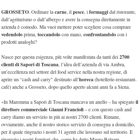
GROSSETO
carne
pesce
formaggi
. Ordinare la
, il
, i
dal ristorante,
dall’agriturismo o dall’albergo e avere la consegna direttamente in
azienda è comodo. Ma vuoi mettere poter scegliere cosa comprare
vedendolo
toccandolo
confrontandolo
prima,
con mano,
con i
prodotti analoghi?
2700
Nasce per questa esigenza, più volte manifestata da tanti dei
clienti di Sapori di Toscana
, l’idea dell’azienda di via Ambra,
un’eccellenza nel settore del food service nella nostra regione, di
horeca
aprire un “cash and carry” destinato all’
(hotellerie-restaurant-
café) anche a Grosseto, dopo quello aperto alcuni anni fa a Siena.
il
«In Maremma a Sapori di Toscana mancava un anello – ha spiegato
direttore commerciale Gianni Francioli
– e con questo cash and
carry diamo un servizio in più ai nostri 2700 clienti. Rimane,
ovviamente, anche il nostro storico servizio di consegna a domicilio,
per il quale ringrazio i nostri 31 agenti che lavorano sul territorio. E
ringrazio i nostri fornitori che, come ha detto Mauro Baleani