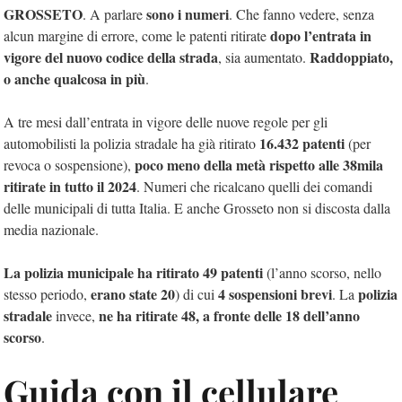
GROSSETO
sono i numeri
. A parlare
. Che fanno vedere, senza
dopo l’entrata in
alcun margine di errore, come le patenti ritirate
vigore del nuovo codice della strada
Raddoppiato,
, sia aumentato.
o anche qualcosa in più
.
A tre mesi dall’entrata in vigore delle nuove regole per gli
16.432 patenti
automobilisti la polizia stradale ha già ritirato
(per
poco meno della metà rispetto alle 38mila
revoca o sospensione),
ritirate in tutto il 2024
. Numeri che ricalcano quelli dei comandi
delle municipali di tutta Italia. E anche Grosseto non si discosta dalla
media nazionale.
La polizia municipale ha ritirato 49 patenti
(l’anno scorso, nello
erano state 20
4 sospensioni brevi
polizia
stesso periodo,
) di cui
. La
stradale
ne ha ritirate 48, a fronte delle 18 dell’anno
invece,
scorso
.
Guida con il cellulare