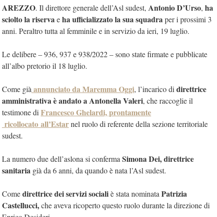
AREZZO
Antonio
D’Urso
ha
. Il direttore generale dell’Asl sudest,
,
sciolto la riserva
ha ufficializzato la sua squadra
e
per i prossimi 3
anni. Peraltro tutta al femminile e in servizio da ieri, 19 luglio.
Le delibere – 936, 937 e 938/2022 – sono state firmate e pubblicate
all’albo pretorio il 18 luglio.
annunciato da Maremma Oggi
direttrice
Come già
, l’incarico di
amministrativa è andato a Antonella Valeri
, che raccoglie il
Francesco Ghelardi, prontamente
testimone di
ricollocato all’Estar
nel ruolo di referente della sezione territoriale
sudest.
Simona Dei, direttrice
La numero due dell’aslona si conferma
sanitaria
già da 6 anni, da quando è nata l’Asl sudest.
direttrice dei servizi sociali
Patrizia
Come
è stata nominata
Castellucci,
che aveva ricoperto questo ruolo durante la direzione di
Enrico Desideri.