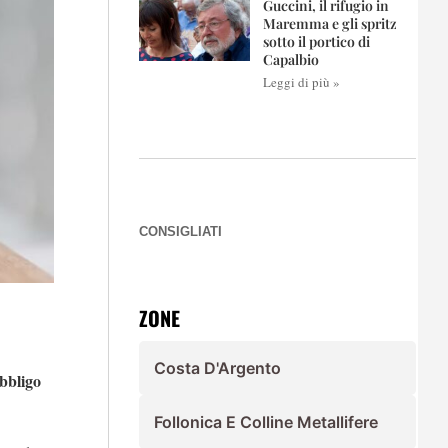
Guccini, il rifugio in
Maremma e gli spritz
sotto il portico di
Capalbio
Leggi di più »
CONSIGLIATI
ZONE
Costa D'Argento
bbligo
Follonica E Colline Metallifere