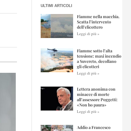
ULTIMI ARTICOLI
Fiamme nella macchia.
Scatta l’intervento
dell’elicottero
Leggi di più »
Fiamme sotto l’alta
tensione: maxi incendio
a Suvereto, decollano
gli elicotteri
Leggi di più »
Lettera anonima con
minacce di morte
all’assessore Poggetti:
«Non ho paura»
Leggi di più »
Addio a Francesco