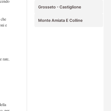
cendo
Grosseto - Castiglione
i che
Monte Amiata E Colline
oni e
e rate,
della
so, per