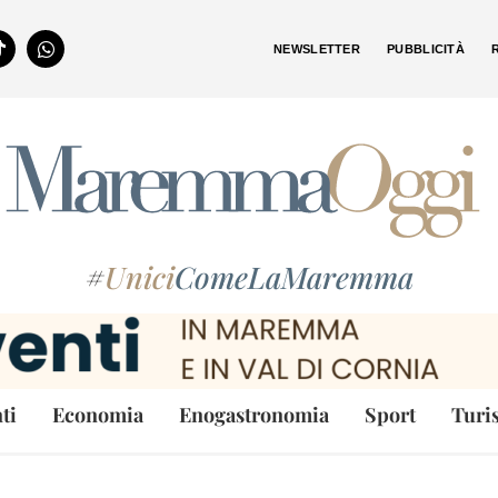
NEWSLETTER
PUBBLICITÀ
#
Unici
ComeLaMaremma
ti
Economia
Enogastronomia
Sport
Turi