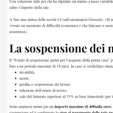
Una soluzione utile per chi ha stipulato un mutuo a tasso variabil
salire l’importo della rate.
A fare una sintesi delle novità è Confconsumatori Grosseto. «Si trat
vivono un momento di difficoltà economica e che faticano a onora
assistenza».
La sospensione dei 
Il “Fondo di sospensione mutui per l’acquisto della prima casa” pr
fino a un periodo massimo di 18 mesi. In caso si verifichino situa
invalidità,
morte,
perdita o sospensione del lavoro,
riduzione dell’orario di lavoro,
calo del fatturato superiore al 33% su base trimestrale (per 
importo massimo di 400mila euro
Sono ammessi mutui per un
.
stop al pagamento delle rate a
sospensione ed è confermato lo