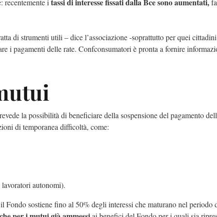
tassi di interesse fissati dalla Bce sono aumentati,
e: recentemente i
fa
ta di strumenti utili – dice l’associazione -soprattutto per quei cittadin
re i pagamenti delle rate. Confconsumatori è pronta a fornire informazi
mutui
evede la possibilità di beneficiare della sospensione del pagamento dell
zioni di temporanea difficoltà, come:
i lavoratori autonomi).
 il Fondo sostiene fino al 50% degli interessi che maturano nel periodo 
nche per i mutui già ammessi
ai benefici del Fondo per i quali sia ripre