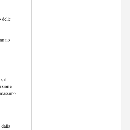
o delle
ennaio
, il
azione
n massimo
 dalla