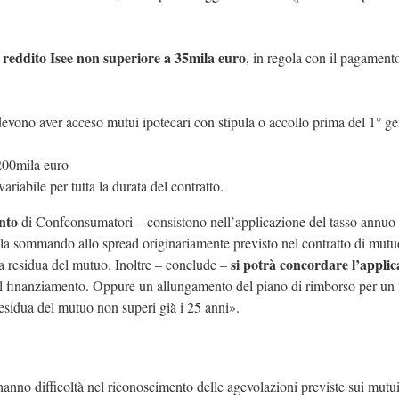
 reddito Isee non superiore a 35mila euro
, in regola con il pagament
e devono aver acceso mutui ipotecari con stipula o accollo prima del 1° g
 200mila euro
ariabile per tutta la durata del contratto.
nto
di Confconsumatori – consistono nell’applicazione del tasso annuo
cola sommando allo spread originariamente previsto nel contratto di mutuo
si potrà concordare l’applic
rata residua del mutuo. Inoltre – conclude –
 del finanziamento. Oppure un allungamento del piano di rimborso per u
esidua del mutuo non superi già i 25 anni».
hanno difficoltà nel riconoscimento delle agevolazioni previste sui mutui