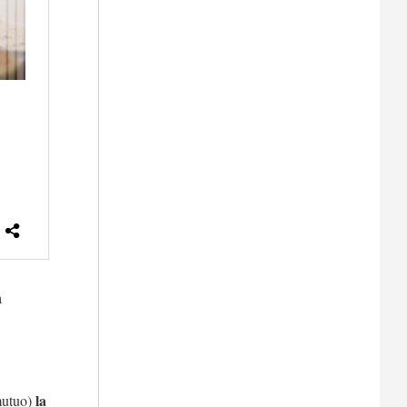
a
la
mutuo)