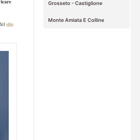
vicare
Grosseto - Castiglione
Monte Amiata E Colline
sito
del