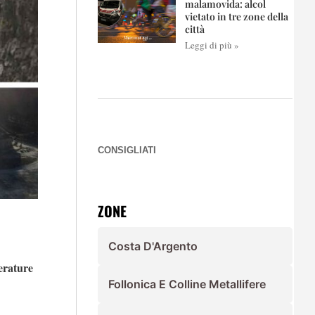
malamovida: alcol
vietato in tre zone della
città
Leggi di più »
CONSIGLIATI
ZONE
Costa D'Argento
erature
Follonica E Colline Metallifere