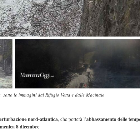
, sotto le immagini dal Rifugio Vetta e dalle Macinaie
erturbazione nord-atlantica
abbassamento delle temp
, che porterà l’
domenica 8 dicembre
.