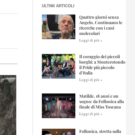
ULTIMI ARTICOLI
Quattro giorni senza
Angelo. Continuano le
ricerche con i cani
molecolari
Leggi di più »
Il coraggio dei piccoli
borghi: a Monterotondo
il Pride più piccolo
d’Italia
Leggi di più »
Matilde, 18 anni e un
sogno: da Follonica alla
finale di Miss Toscana
Leggi di più »
Follonica, stretta sulla