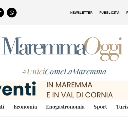
NEWSLETTER
PUBBLICITÀ
#
Unici
ComeLaMaremma
ti
Economia
Enogastronomia
Sport
Turi