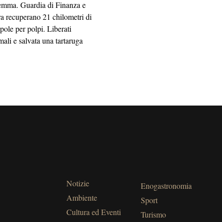
mma. Guardia di Finanza e
a recuperano 21 chilometri di
ppole per polpi. Liberati
mali e salvata una tartaruga
Notizie
Enogastronomia
Ambiente
Sport
Cultura ed Eventi
Turismo