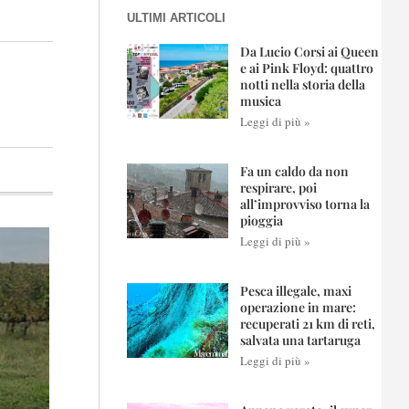
ULTIMI ARTICOLI
Da Lucio Corsi ai Queen
e ai Pink Floyd: quattro
notti nella storia della
musica
Leggi di più »
Fa un caldo da non
respirare, poi
all’improvviso torna la
pioggia
Leggi di più »
Pesca illegale, maxi
operazione in mare:
recuperati 21 km di reti,
salvata una tartaruga
Leggi di più »