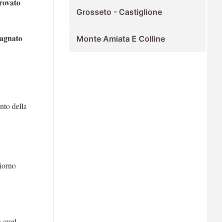
trovato
Grosseto - Castiglione
agnato
Monte Amiata E Colline
nto della
giorno
a quel