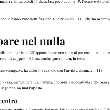
comparse
è stato ri
. E mercoledì 11 dicembre, poco dopo le 19, l’uomo
ha accomp
ando lo hanno visto nella frazione. È intervenuto il 118, che
are nel nulla
ordia per una visita. All’appuntamento non si è mai presentato. Al mome
ro e un cappello di lana, anche questo nero, in testa
.
rsone scomparse, ha diffuso la sua foto con l’invito a chiamare il 118.
re a casa, martedì sera. La mamma, che abita a Roccastrada e che ogni 
iego non ha mai risposto
.
 centro
n centro storico a Grosseto
. Poi però, Diego ha spento il telefono. E d