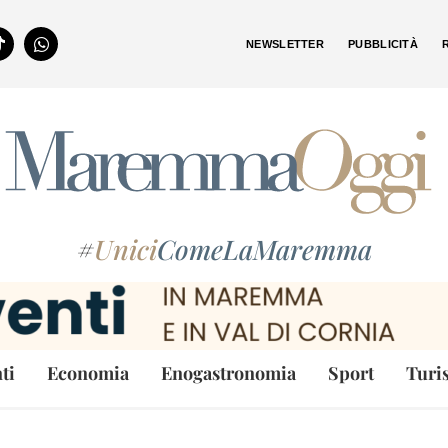
NEWSLETTER
PUBBLICITÀ
#
Unici
ComeLaMaremma
ti
Economia
Enogastronomia
Sport
Turi