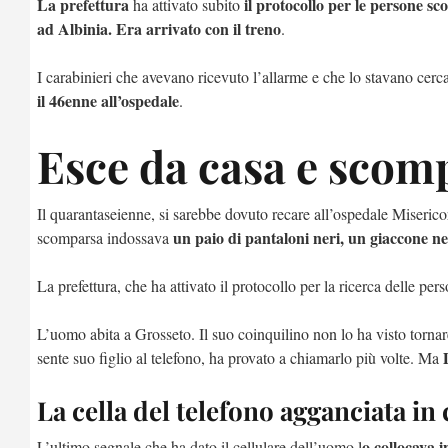
La prefettura
il protocollo per le persone s
ha attivato subito
ad Albinia. Era arrivato con il treno
.
I carabinieri che avevano ricevuto l’allarme e che lo stavano cerc
il 46enne all’ospedale
.
Esce da casa e scomp
Il quarantaseienne, si sarebbe dovuto recare all’ospedale Miseric
un paio di pantaloni neri, un giaccone ne
scomparsa indossava
La prefettura, che ha attivato il protocollo per la ricerca delle pe
L’uomo abita a Grosseto. Il suo coinquilino non lo ha visto torna
D
sente suo figlio al telefono, ha provato a chiamarlo più volte. Ma
La cella del telefono agganciata in
o collocava i
L’ultimo segnale che ha dato il cellulare dell’uomo l