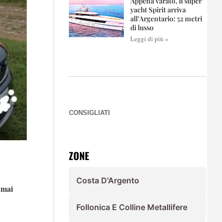
Appena varato, il super
yacht Spirit arriva
all’Argentario: 52 metri
di lusso
Leggi di più »
CONSIGLIATI
ZONE
Costa D'Argento
 mai
Follonica E Colline Metallifere