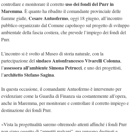
uso dei fondi del Pnrr in
controllare e monitorare il corretto
Maremma
. È quanto ha ribadito il comandante provinciale delle
Cesare Antuofermo
fiamme gialle,
, oggi 18 giugno, all’incontro
pubblico organizzato dal Comune capoluogo sul progetto di sviluppo
ambientale della fascia costiera, che prevede l’impiego dei fondi del
Pnrr.
L’incontro si è svolto al Museo di storia naturale, con la
sindaco Antonfrancesco Vivarelli Colonna
partecipazione del
,
assessora all’ambiente Simona Petrucci
l’
, e uno dei progettisti,
architetto Stefano Sagina
l’
.
In questa occasione, il comandante Antuofermo è intervenuto per
evidenziare come la Guardia di Finanza sia costantemente all’opera,
anche in Maremma, per monitorare e controllare il corretto impiego e
destinazione dei fondi Pnrr.
«Vista la progettualità saremo oltremodo attenti affinché i fondi Pnrr
non siano oggetto di “appetiti malsani”, ma vengano destinati e