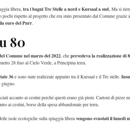
tra i bagni Tre Stelle a nord e Kursaal a sud.
aggia libera,
Ma si rie
pochi rispetto al progetto che era stato presentato dal Comune grazie a
la euro del Pnrr
.
su 80
e del Comune nel marzo del 2022
prevedeva la realizzazione di 8
, che
lometro 28 fino al Cielo Verde, a Principina terra.
tate 36
Insuf
e sono state realizzate appunto tra il Kursaal e il Tre stelle.
9 giugno.
lasciati accanto ai cestini perché questi erano già pieni. Cartoni di pizze 
entro ai cestini, borse della spesa abbandonate per terra.
vengono svuotati il lunedì 
i delle isole ecologiche sulla spiaggia libera