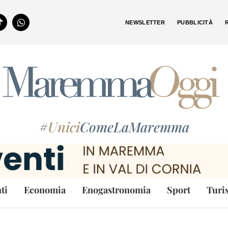
NEWSLETTER
PUBBLICITÀ
#
Unici
ComeLaMaremma
ti
Economia
Enogastronomia
Sport
Turi