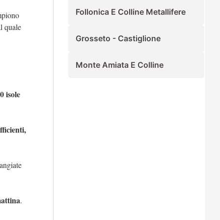
Follonica E Colline Metallifere
mpiono
l quale
Grosseto - Castiglione
Monte Amiata E Colline
0 isole
ficienti,
mangiate
mattina
.