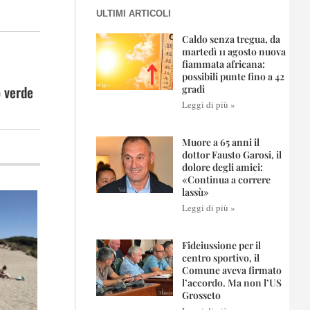
ULTIMI ARTICOLI
Caldo senza tregua, da
martedì 11 agosto nuova
fiammata africana:
possibili punte fino a 42
o verde
gradi
Leggi di più »
Muore a 65 anni il
dottor Fausto Garosi, il
dolore degli amici:
«Continua a correre
lassù»
Leggi di più »
Fideiussione per il
centro sportivo, il
Comune aveva firmato
l’accordo. Ma non l’US
Grosseto