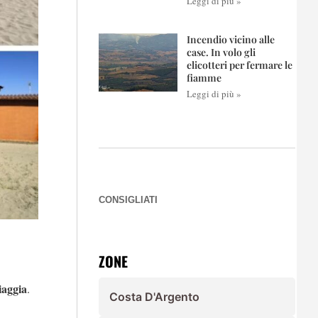
Leggi di più »
Incendio vicino alle
case. In volo gli
elicotteri per fermare le
fiamme
Leggi di più »
CONSIGLIATI
ZONE
iaggia
.
Costa D'Argento