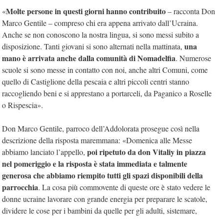
Molte persone in questi giorni hanno contribuito
«
– racconta Don
Marco Gentile – compreso chi era appena arrivato dall’Ucraina.
Anche se non conoscono la nostra lingua, si sono messi subito a
una
disposizione. Tanti giovani si sono alternati nella mattinata,
mano è arrivata anche dalla comunità di Nomadelfia
. Numerose
scuole si sono messe in contatto con noi, anche altri Comuni, come
quello di Castiglione della pescaia e altri piccoli centri stanno
raccogliendo beni e si apprestano a portarceli, da Paganico a Roselle
o Rispescia».
Don Marco Gentile, parroco dell’Addolorata prosegue così nella
descrizione della risposta maremmana: «Domenica alle Messe
poi ripetuto da don Vitaliy in piazza
abbiamo lanciato l’appello,
nel pomeriggio e la risposta è stata immediata e talmente
generosa che abbiamo riempito tutti gli spazi disponibili della
parrocchia
. La cosa più commovente di queste ore è stato vedere le
donne ucraine lavorare con grande energia per preparare le scatole,
dividere le cose per i bambini da quelle per gli adulti, sistemare,