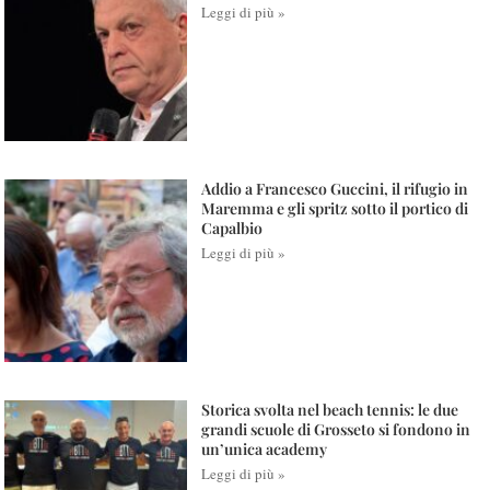
Leggi di più »
Addio a Francesco Guccini, il rifugio in
Maremma e gli spritz sotto il portico di
Capalbio
Leggi di più »
Storica svolta nel beach tennis: le due
grandi scuole di Grosseto si fondono in
un’unica academy
Leggi di più »