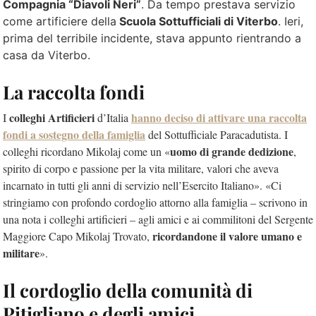
Compagnia “Diavoli Neri”
. Da tempo prestava servizio
come artificiere della
Scuola Sottufficiali di Viterbo
. Ieri,
prima del terribile incidente, stava appunto rientrando a
casa da Viterbo.
La raccolta fondi
colleghi Artificieri
hanno deciso di
attivare una raccolta
I
d’Italia
fondi a sostegno della famiglia
del Sottufficiale Paracadutista. I
uomo di grande dedizione
colleghi ricordano Mikolaj come un «
,
spirito di corpo e passione per la vita militare, valori che aveva
incarnato in tutti gli anni di servizio nell’Esercito Italiano». «Ci
stringiamo con profondo cordoglio attorno alla famiglia – scrivono in
una nota i colleghi artificieri – agli amici e ai commilitoni del Sergente
ricordandone il valore umano e
Maggiore Capo Mikolaj Trovato,
militare
».
Il cordoglio della comunità di
Pitigliano e degli amici