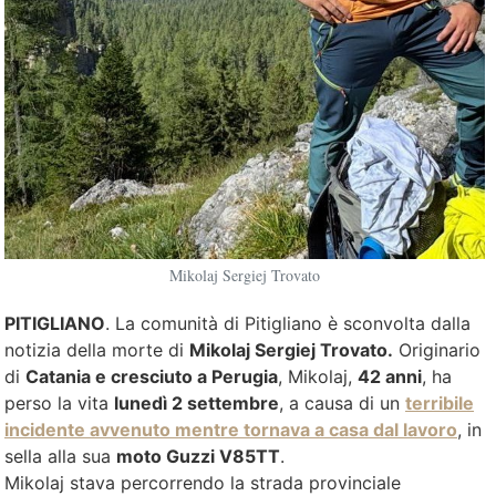
Mikolaj Sergiej Trovato
PITIGLIANO
. La comunità di Pitigliano è sconvolta dalla
notizia della morte di
Mikolaj Sergiej Trovato.
Originario
di
Catania e cresciuto a Perugia
, Mikolaj,
42 anni
, ha
perso la vita
lunedì 2 settembre
, a causa di un
terribile
incidente avvenuto mentre tornava a casa dal lavoro
, in
sella alla sua
moto Guzzi V85TT
.
Mikolaj
stava percorrendo la strada provinciale