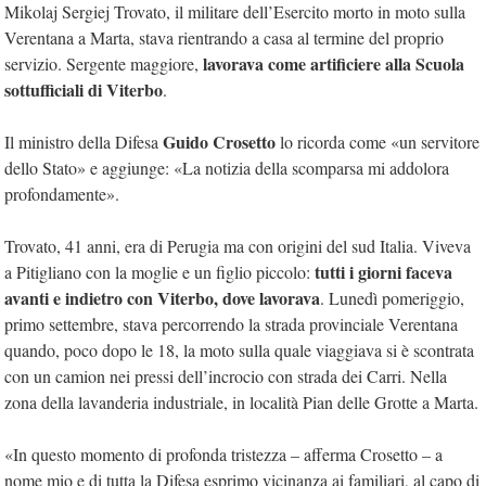
Mikolaj Sergiej Trovato, il militare dell’Esercito morto in moto sulla
Verentana a Marta, stava rientrando a casa al termine del proprio
lavorava come artificiere alla Scuola
servizio. Sergente maggiore,
sottufficiali di Viterbo
.
Guido Crosetto
Il ministro della Difesa
lo ricorda come «un servitore
dello Stato» e aggiunge: «La notizia della scomparsa mi addolora
profondamente».
Trovato, 41 anni, era di Perugia ma con origini del sud Italia. Viveva
tutti i giorni faceva
a Pitigliano con la moglie e un figlio piccolo:
avanti e indietro con Viterbo, dove lavorava
. Lunedì pomeriggio,
primo settembre, stava percorrendo la strada provinciale Verentana
quando, poco dopo le 18, la moto sulla quale viaggiava si è scontrata
con un camion nei pressi dell’incrocio con strada dei Carri. Nella
zona della lavanderia industriale, in località Pian delle Grotte a Marta.
«In questo momento di profonda tristezza – afferma Crosetto – a
nome mio e di tutta la Difesa esprimo vicinanza ai familiari, al capo di