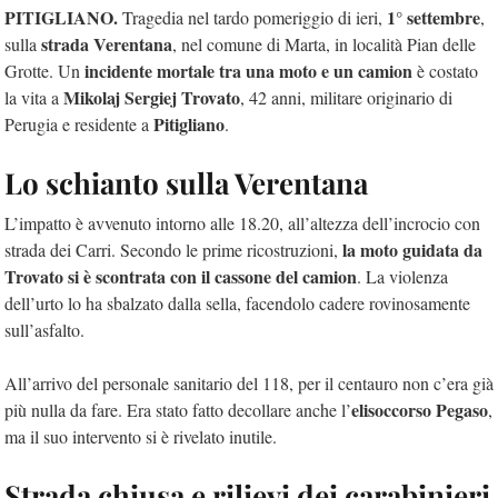
PITIGLIANO.
1° settembre
Tragedia nel tardo pomeriggio di ieri,
,
strada Verentana
sulla
, nel comune di Marta, in località Pian delle
incidente mortale tra una moto e un camion
Grotte. Un
è costato
Mikolaj Sergiej Trovato
la vita a
, 42 anni, militare originario di
Pitigliano
Perugia e residente a
.
Lo schianto sulla Verentana
L’impatto è avvenuto intorno alle 18.20, all’altezza dell’incrocio con
la moto guidata da
strada dei Carri. Secondo le prime ricostruzioni,
Trovato si è scontrata con il cassone del camion
. La violenza
dell’urto lo ha sbalzato dalla sella, facendolo cadere rovinosamente
sull’asfalto.
All’arrivo del personale sanitario del 118, per il centauro non c’era già
elisoccorso Pegaso
più nulla da fare. Era stato fatto decollare anche l’
,
ma il suo intervento si è rivelato inutile.
Strada chiusa e rilievi dei carabinieri