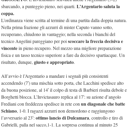
L’Argentario saluta la
sbarcando, a punteggio pieno, nei quarti.
coppa.
L’ordinanza viene scritta al termine di una partita dalla doppia natura.
Nella prima frazione gli azzurri di mister Caputo vanno sotto,
recuperano, chiudono in vantaggio; nella seconda i bianchi del
scoccare la freccia decisiva e
tecnico Angelini pareggiano per poi
vincente
in pieno recupero. Nel mezzo una migliore preparazione
fisica e un tasso tecnico superiore a fare da decisivo spartiacque. Un
giusto e appropriato
risultato, dunque,
.
All’avvio è l’Argentario a mandare i segnali più consistenti
accendendo (7′) una mischia sotto porta, che Lacchini spedisce alto
da buona posizione, al 14′ il colpo di testa di Barbieri risulta debole e
Borghetti blocca. L’Invictasauro replica al 17′: su azione d’angolo
un diagonale che batte
Frediani con freddezza spedisce in rete con
Schiano
, 1-0. I ragazzi azzurri non demordono e raggiungono
ottimo lancio di Dulcamara
l’avversario al 23′:
, controllo e tiro di
Gabrielli, palla nel sacco,1-1. La sorpresa continua al minuto 25