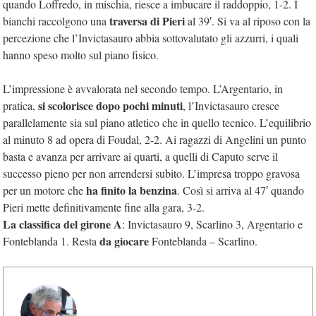
quando Loffredo, in mischia, riesce a imbucare il raddoppio, 1-2. I
traversa di Pieri
bianchi raccolgono una
al 39′. Si va al riposo con la
percezione che l’Invictasauro abbia sottovalutato gli azzurri, i quali
hanno speso molto sul piano fisico.
L’impressione è avvalorata nel secondo tempo. L’Argentario, in
si scolorisce dopo pochi minuti
pratica,
, l’Invictasauro cresce
parallelamente sia sul piano atletico che in quello tecnico. L’equilibrio
al minuto 8 ad opera di Foudal, 2-2. Ai ragazzi di Angelini un punto
basta e avanza per arrivare ai quarti, a quelli di Caputo serve il
successo pieno per non arrendersi subito. L’impresa troppo gravosa
ha finito la benzina
per un motore che
. Così si arriva al 47′ quando
Pieri mette definitivamente fine alla gara, 3-2.
La classifica del girone A
: Invictasauro 9, Scarlino 3, Argentario e
da giocare
Fonteblanda 1. Resta
Fonteblanda – Scarlino.