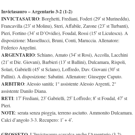
Invictasauro – Argentario 3-2 (1-2)
INVICTASAURO
: Borghetti, Frediani, Foderi (29′ st Murineddu),
Francavilla (23′ st Molinu), Steri, Affabile, Zarone (23′ st Turbanti),
Pieri, Fortino (34′ st D’Ovidio), Foudal, Rossi (15′ st Liculescu). A
disposizione: Massellucci, Bruni, Conti, Maruccia. Allenatore:
Federico Angelini.
ARGENTARIO
: Schiano, Amato (34′ st Rosi), Accolla, Lacchini
(21′ st Die. Giovani), Barbieri (13′ st Ballini), Dulcamara, Rispoli,
Solari, Gabrielli (45′ st Sclano), Loffredo, Dav. Giovani (30′ st
Pallini). A disposizione: Sabatini. Allenatore: Giuseppe Caputo.
ARBITRO
: Alessio sanità; 1° assistente Alessio Argenti, 2°
assistente Danilo Diana.
RETI
: 17′ Frediani, 23′ Gabrielli, 25′ Loffredo; 8′ st Foudal, 47′ st
Pieri.
NOTE
: serata senza pioggia, terreno asciutto. Ammonito Dulcamara.
Calci d’angolo 3-3. Recupero: 1′ + 4′.
GROSSETO
. L’Invictasauro scavalca anche l’Argentario (3-2)