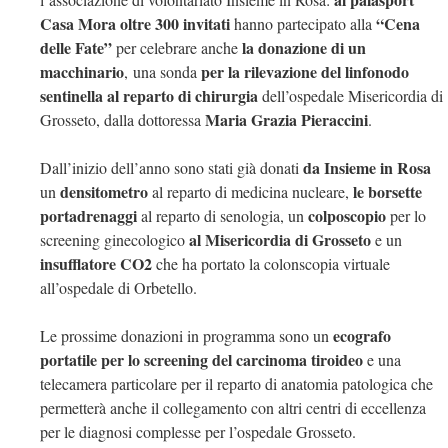
Casa Mora oltre 300 invitati
“Cena
hanno partecipato alla
delle Fate”
la donazione di un
per celebrare anche
macchinario
per la rilevazione del linfonodo
,
una sonda
sentinella
al reparto di chirurgia
dell’ospedale Misericordia di
Maria Grazia Pieraccini
Grosseto, dalla dottoressa
.
da Insieme in Rosa
Dall’inizio dell’anno sono stati già donati
densitometro
le borsette
un
al reparto di medicina nucleare,
portadrenaggi
colposcopio
al reparto di senologia, un
per lo
al Misericordia di Grosseto
screening ginecologico
e un
insufflatore CO2
che ha portato la colonscopia virtuale
all’ospedale di Orbetello.
ecografo
Le prossime donazioni in programma sono un
portatile per lo screening del carcinoma tiroideo
e una
telecamera particolare per il reparto di anatomia patologica che
permetterà anche il collegamento con altri centri di eccellenza
per le diagnosi complesse per l’ospedale Grosseto.