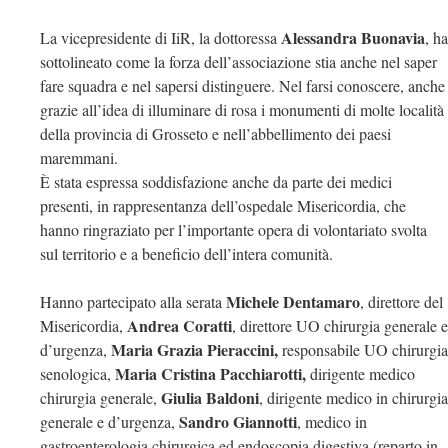
Alessandra Buonavia
La vicepresidente di IiR, la dottoressa
, ha
sottolineato come la forza dell’associazione stia anche nel saper
fare squadra e nel sapersi distinguere. Nel farsi conoscere, anche
grazie all’idea di illuminare di rosa i monumenti di molte località
della provincia di Grosseto e nell’abbellimento dei paesi
maremmani.
È stata espressa soddisfazione anche da parte dei medici
presenti, in rappresentanza dell’ospedale Misericordia, che
hanno ringraziato per l’importante opera di volontariato svolta
sul territorio e a beneficio dell’intera comunità.
Michele Dentamaro
Hanno partecipato alla serata
, direttore del
Andrea Coratti
Misericordia,
, direttore UO chirurgia generale e
Maria Grazia Pieraccini,
d’urgenza,
responsabile UO chirurgia
Maria Cristina Pacchiarotti,
senologica,
dirigente medico
Giulia Baldoni
chirurgia generale,
, dirigente medico in chirurgia
Sandro Giannotti
generale e d’urgenza,
, medico in
gastroenterologia chirurgica ed endoscopia digestiva (reparto in