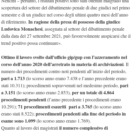
Nencini – pertanto, i risultati positivi sono stati ottenuti malgrado una
scopertura del settore del dibattimento penale di due giudici nel primo
semestre e di un giudice nel corso degli ultimi quattro mesi dell’anno
In ragione della presa di possesso della giudice
di riferimento.
Ludovica Monachesi
, assegnata al settore del dibattimento penale
dalla data del 27 settembre 2021, può favorevolmente auspicarsi che il
trend positivo possa continuare».
Ottimo il lavoro svolto dall’ufficio gip/gup con l’azzeramento nel
corso dell’anno 2020 dell’arretrato in materia di archiviazioni
. Il
numero dei procedimenti contro noti pendenti all’inizio del periodo,
pari a 1.713
(lo scorso anno erano 7.438 e l’anno precedente erano
pari
stati 10.311); procedimenti sopravvenuti nel medesimo periodo,
a 3.151
per un totale di 4.864
(lo scorso anno erano 2.853),
procedimenti pendenti
(l’anno precedente i procedimenti erano
71 procedimenti esauriti pari a 3.765
10.291);
(lo scorso anno
procedimenti pendenti alla fine del periodo in
erano stati 8.522);
esame sono 1.099
(lo scorso anno erano 1.769).
il numero complessivo di
Quanto al lavoro dei magistrati