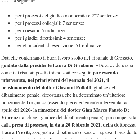
2021 la seguente:
per i processi del giudice monocratico: 227 sentenze;
per i processi collegiali: 7 sentenze;
per i riesami: 5 ordinanze
per i giudizi direttissimi: 4 sentenze;
per gli incidenti di esecuzione: 51 ordinanze.
Dati che confermano il buon lavoro svolto nel tribunale di Grosseto,
guidato dalla presidente Laura Di Girolamo
. «Deve evidenziarsi
pur essendo
come tali risultati positivi siano stati conseguiti
intervenuto, nei primi giorni del gennaio del 2021, il
pensionamento del dottor Giovanni Puliatti
, giudice del
dibattimento penale, circostanza che ha determinato un’ulteriore
riduzione dell’organico (essendo precedentemente intervenuta -ad
la rimozione del dottor Gian Marco Fausto De
aprile del 2020-
Vincenzi
, anch’egli giudice del dibattimento penale), poi compensata
presa di possesso, in data 20 febbraio 2021, della dottoressa
dalla
Laura Previti,
assegnata al dibattimento penale – spiega il presidente