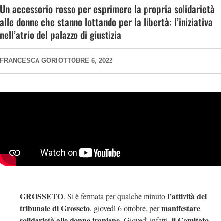
Un accessorio rosso per esprimere la propria solidarietà
alle donne che stanno lottando per la libertà: l’iniziativa
nell’atrio del palazzo di giustizia
FRANCESCA GORI
OTTOBRE 6, 2022
GROSSETO
l’attività del
. Si è fermata per qualche minuto
tribunale di Grosseto
manifestare
, giovedì 6 ottobre, per
solidarietà alle donne iraniane.
il Comitato
Giovedì infatti,