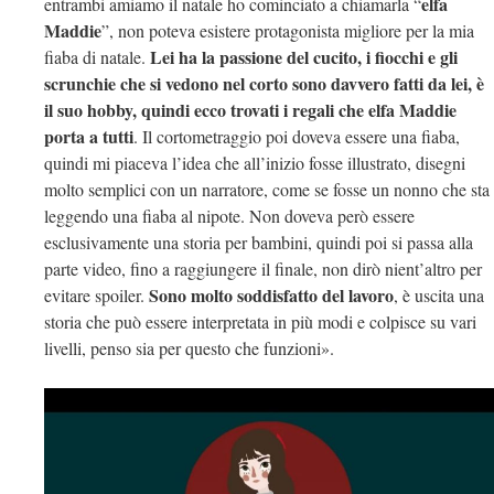
elfa
entrambi amiamo il natale ho cominciato a chiamarla “
Maddie
”, non poteva esistere protagonista migliore per la mia
Lei ha la passione del cucito, i fiocchi e gli
fiaba di natale.
scrunchie che si vedono nel corto sono davvero fatti da lei, è
il suo hobby, quindi ecco trovati i regali che elfa Maddie
porta a tutti
. Il cortometraggio poi doveva essere una fiaba,
quindi mi piaceva l’idea che all’inizio fosse illustrato, disegni
molto semplici con un narratore, come se fosse un nonno che sta
leggendo una fiaba al nipote. Non doveva però essere
esclusivamente una storia per bambini, quindi poi si passa alla
parte video, fino a raggiungere il finale, non dirò nient’altro per
Sono molto soddisfatto del lavoro
evitare spoiler.
, è uscita una
storia che può essere interpretata in più modi e colpisce su vari
livelli, penso sia per questo che funzioni».