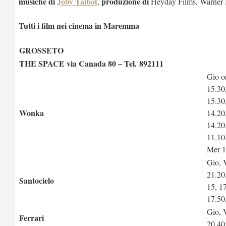
musiche di
Joby Talbot
produzione di
,
Heyday Films, Warner 
Tutti i film nei cinema in Maremma
GROSSETO
THE SPACE via Canada 80 – Tel. 892111
Gio o
15.30
15.30
Wonka
14.20
14.20
11.10,
Mer 1
Gio, 
21.20
Santocielo
15, 1
17.50
Gio, 
Ferrari
20.40