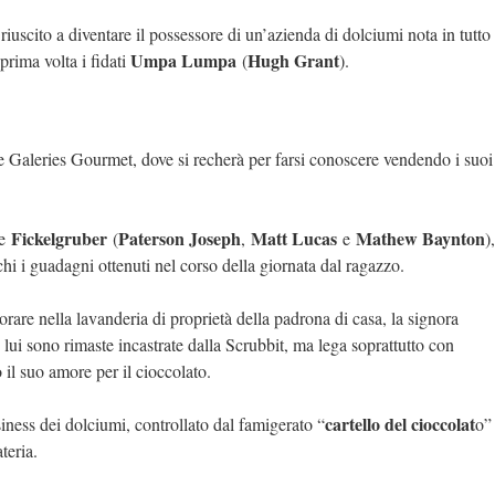
iuscito a diventare il possessore di un’azienda di dolciumi nota in tutto 
Umpa Lumpa
Hugh Grant
rima volta i fidati
(
).
lle Galeries Gourmet, dove si recherà per farsi conoscere vendendo i suoi
Fickelgruber
Paterson Joseph
Matt Lucas
Mathew Baynton
e
(
,
e
),
chi i guadagni ottenuti nel corso della giornata dal ragazzo.
vorare nella lavanderia di proprietà della padrona di casa, la signora
 lui sono rimaste incastrate dalla Scrubbit, ma lega soprattutto con
 il suo amore per il cioccolato.
cartello del cioccolat
iness dei dolciumi, controllato dal famigerato “
o”
teria.