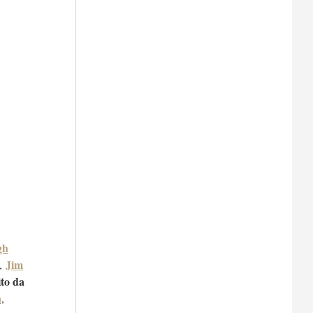
gh
Jim
,
ito da
n
,