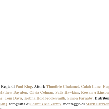
.
Regia di
Paul King
Attori:
Timothée Chalamet
Calah Lane
Hu
,
,
,
Mathew Baynton
Olivia Colman
Sally Hawkins
Rowan Atkinson
,
,
,
ar
Tom Davis
Kobna Holdbrook-Smith
Simon Farnaby
Distribu
,
,
,
.
King
fotografia di
Seamus McGarvey
montaggio di
Mark Everso
,
,