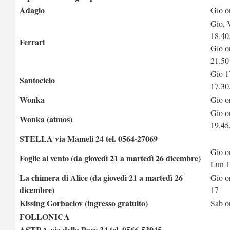
Adagio
Gio o
Gio, 
18.40
Ferrari
Gio o
21.50
Gio 1
Santocielo
17.30
Wonka
Gio o
Gio o
Wonka (atmos)
19.45
STELLA via Mameli 24 tel. 0564-27069
Gio o
Foglie al vento (da giovedì 21 a martedì 26 dicembre)
Lun 1
La chimera di Alice (da giovedì 21 a martedì 26
Gio o
dicembre)
17
Kissing Gorbaciov (ingresso gratuito)
Sab o
FOLLONICA
ASTRA via della Pace 34 tel. 0566-53945