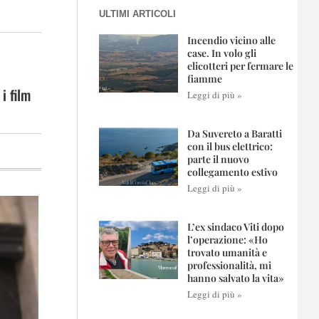
ULTIMI ARTICOLI
Incendio vicino alle
case. In volo gli
elicotteri per fermare le
fiamme
i film
Leggi di più »
Da Suvereto a Baratti
con il bus elettrico:
parte il nuovo
collegamento estivo
Leggi di più »
L’ex sindaco Viti dopo
l’operazione: «Ho
trovato umanità e
professionalità, mi
hanno salvato la vita»
Leggi di più »