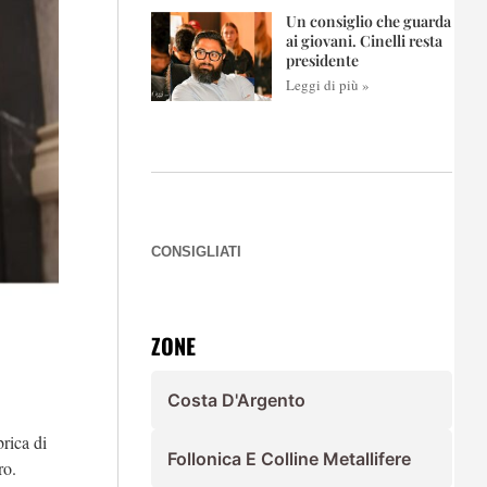
Un consiglio che guarda
ai giovani. Cinelli resta
presidente
Leggi di più »
CONSIGLIATI
ZONE
Costa D'Argento
rica di
Follonica E Colline Metallifere
ro.