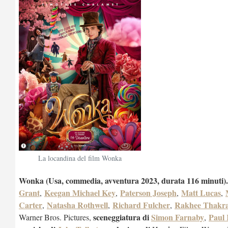
La locandina del film Wonka
Wonka (Usa,
commedia, avventura
2023, durata 1
16
minuti)
Grant
Keegan Michael Key
Paterson Joseph
Matt Lucas
,
,
,
,
Carter
Natasha Rothwell
Richard Fulcher
Rakhee Thakr
,
,
,
sceneggiatura di
Simon Farnaby
Paul 
Warner Bros. Pictures,
,