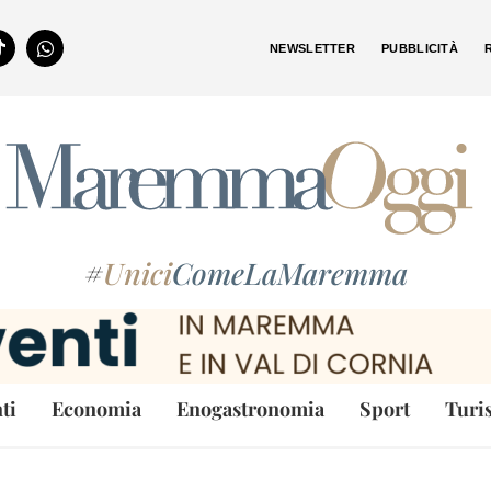
NEWSLETTER
PUBBLICITÀ
#
Unici
ComeLaMaremma
ti
Economia
Enogastronomia
Sport
Turi