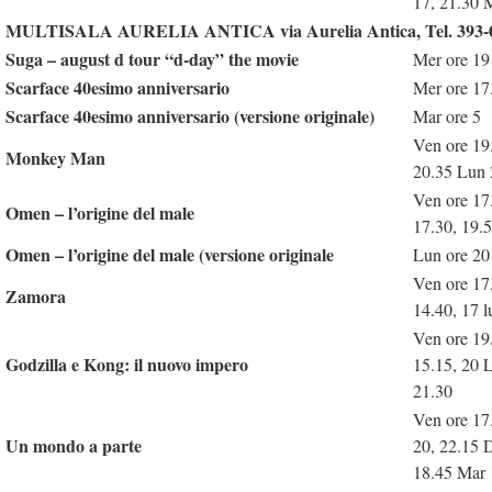
17, 21.30 
MULTISALA AURELIA ANTICA via Aurelia Antica, Tel. 393-
Suga – august d tour “d-day” the movie
Mer ore 19
Scarface 40esimo anniversario
Mer ore 17
Scarface 40esimo anniversario (versione originale)
Mar ore 5
Ven ore 19
Monkey Man
20.35 Lun 
Ven ore 17
Omen – l’origine del male
17.30, 19.
Omen – l’origine del male (versione originale
Lun ore 20
Ven ore 17
Zamora
14.40, 17 
Ven ore 19
Godzilla e Kong: il nuovo impero
15.15, 20 
21.30
Ven ore 17.
Un mondo a parte
20, 22.15 
18.45 Mar 