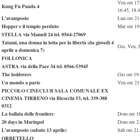
Ven ore 17
Kung Fu Panda 4
16.45, 18.
L’avamposto
Lun ore 21
Hopper e il tempio perduto
Mar ore 19
STELLA via Mameli 24 tel. 0564-27069
Tatami, una donna in lotta per la libertà (da giovedì 4
Gio, Ven, 
aprile a domenica 7)
FOLLONICA
ASTRA via della Pace 34 tel. 0566-53945
The holdovers
Gio ore 19
Un mondo a parte
Ven ore 21
PICCOLO CINECLUB SALA COMUNALE EX
CINEMA TIRRENO via Bicocchi 53, tel. 339-388
0312
La ballata delle frontiere
Dom ore 1
20 days in Mariupol
Dom ore 2
L’avamposto (sabato 13 aprile)
Sab ore 21
ORBETELLO