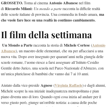
GROSSETO.
Antonio Albanese
Torna al cinema
nel film
Riccardo Milani
:
di
Un mondo a parte
racconta la difficile realtà
ma
delle scuole italiane di provincia. Una commedia in fondo amara,
che vuole fare luce su una realtà in continuo cambiamento.
Il film della settimana
Un Mondo a Parte
Michele Cortese
Antonio
racconta la storia di
(
Albanese
), un maestro delle elementari, che sta per affacciarsi a una
nuova vita. Dopo aver insegnato per quarant’anni nella giungla delle
scuole romane, l’uomo riesce a farsi assegnare all’Istituto Cesidio
Gentile detto Jurico, una scuola nel Parco Nazionale d’Abruzzo, con
un’unica pluriclasse di bambini che vanno dai 7 ai 10 anni.
Agnese
Virginia Raffael​e
Aiutato dalla vice-preside
(
) e dagli alunni,
Michele scopre la sua iniziale inadeguatezza metropolitana e pian
piano diventa uno di loro. Quando ogni cosa inizia ad andare per il
verso giusto però, giunge un’orribile notizia: a causa delle poche