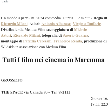
parte
Regia di
Un mondo a parte (Ita, 2024 commedia. Durata 112 minuti).
Riccardo Milani
Attori:
Antonio Albanese
Virginia Raffaele
.
,
.
Distribuito da
sceneggiatura di
Michele
Medusa Film,
Astori
Riccardo Milani
fotografia di
Saverio Guarna
,
,
,
montaggio di
Patrizia Ceresani
Francesco Renda
produzione di
,
,
Wildside in associazione con Medusa Film.
Tutti I film nei cinema in Maremma
GROSSETO
THE SPACE via Canada 80 – Tel. 892111
Gio ore 16.
19.55, 22.3