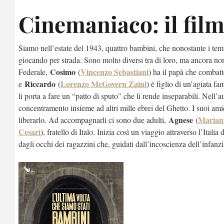
Cinemaniaco: il film
Siamo nell’estate del 1943, quattro bambini, che nonostante i tem
giocando per strada. Sono molto diversi tra di loro, ma ancora no
Cosimo
Vincenzo Sebastiani
Federale,
(
) ha il papà che combat
Riccardo
Lorenzo McGovern Zaini
e
(
) è figlio di un’agiata f
li porta a fare un “patto di sputo” che li rende inseparabili. Nel
concentramento insieme ad altri mille ebrei del Ghetto. I suoi ami
Agnese
Marian
liberarlo. Ad accompagnarli ci sono due adulti,
(
Cesari
), fratello di Italo. Inizia così un viaggio attraverso l’Italia
dagli occhi dei ragazzini che, guidati dall’incoscienza dell’infanz