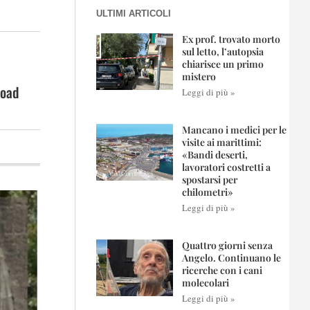
ULTIMI ARTICOLI
Ex prof. trovato morto
sul letto, l’autopsia
chiarisce un primo
mistero
road
Leggi di più »
Mancano i medici per le
visite ai marittimi:
«Bandi deserti,
lavoratori costretti a
spostarsi per
chilometri»
Leggi di più »
Quattro giorni senza
Angelo. Continuano le
ricerche con i cani
molecolari
Leggi di più »