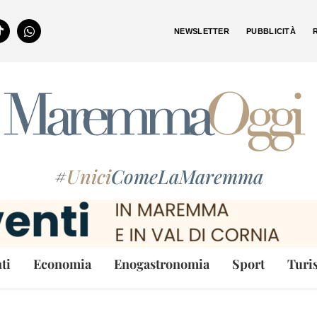
NEWSLETTER
PUBBLICITÀ
#
Unici
ComeLaMaremma
ti
Economia
Enogastronomia
Sport
Turi