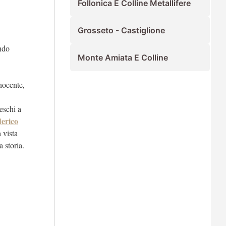
Follonica E Colline Metallifere
Grosseto - Castiglione
ondo
Monte Amiata E Colline
nnocente,
eschi a
erico
à vista
 storia.