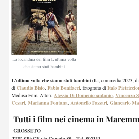
La locandina del film L’ultima volta
che siamo stati bambini
L’ultima volta che siamo stati bambini
(Ita, commedia 2023, du
Claudio Bisio
Fabio Bonifacci
Italo Pietriccio
di
,
, fotografia di
Alessio Di Domenicoantonio
Vincenzo S
Medusa Film. Attori:
,
Cesari
Marianna Fontana
Antonello Fassari
Giancarlo Ma
,
,
,
Tutti i film nei cinema in Marem
GROSSETO
THE SPACE via Canada 80 – Tel. 892111