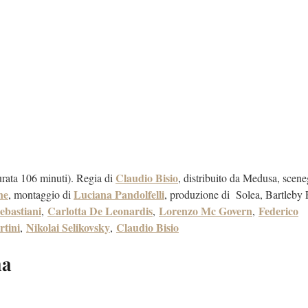
Claudio Bisio
rata 106 minuti). Regia di
, distribuito da Medusa, scene
ne
Luciana Pandolfelli
, montaggio di
, produzione di Solea, Bartleby 
ebastiani
Carlotta De Leonardis
Lorenzo Mc Govern
Federico
,
,
,
rtini
Nikolai Selikovsky
Claudio Bisio
,
,
ma