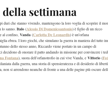
 della settimana
pi duri che stanno vivendo, mantengono la loro voglia di scoprire il m
Italo
Alessio Di Domenicoantonio
n lo sanno.
(
) è figlio di un ricco
Vanda
Carlotta De Leonardis
te al confino,
(
) è un’orfana
amiglia ebrea. I loro giochi, che simulano la guerra in maniera del tutto i
l’autunno dello stesso anno, Riccardo viene portato in un campo di
ci decidono di onorare il patto andando in missione per convincere i ted
na Fontana
Vittorio
Fed
), suora dell’orfanotrofio in cui vive Vanda, e
(
 dilaniata dalla guerra, una storia di spensieratezza e di desiderio di libert
ia, non si arrendono neanche di fronte a una delle pagine più oscure della