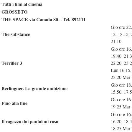
Tutti i fil
m al cinema
GROSSETO
THE SPACE via Canada 80 – Tel. 892111
Gio ore 22
The substance
12, 18.15,
21.10
Gio ore 16.
19.40, 21.3
Terrifier 3
22.20, 23.
Lun 16.15,
22.20 Mer 
Gio ore 18
Berlinguer. La grande ambizione
15.50, 17.
Gio ore 16
Fino alla fine
19.25 Mar 
Gio ore 16
Il ragazzo dai pantaloni rosa
16.20, 18.
18.25 Mar 