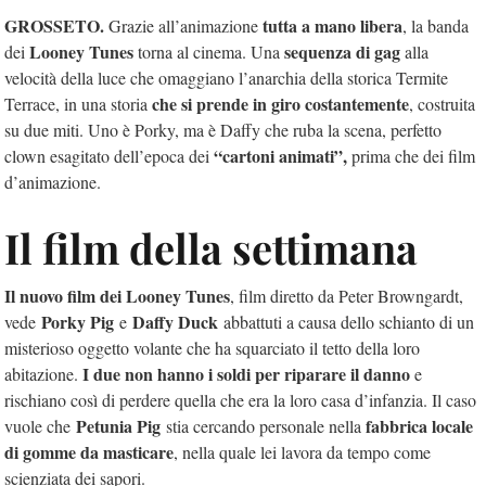
GROSSETO.
tutta a mano libera
Grazie all’animazione
, la banda
Looney Tunes
sequenza di gag
dei
torna al cinema. Una
alla
velocità della luce che omaggiano l’anarchia della storica Termite
che si prende in giro costantemente
Terrace, in una storia
, costruita
su due miti. Uno è Porky, ma è Daffy che ruba la scena, perfetto
“cartoni animati”,
clown esagitato dell’epoca dei
prima che dei film
d’animazione.
Il film della settimana
Il nuovo film dei Looney Tunes
, film diretto da Peter Browngardt,
Porky Pig
Daffy Duck
vede
e
abbattuti a causa dello schianto di un
misterioso oggetto volante che ha squarciato il tetto della loro
I due non hanno i soldi per riparare il danno
abitazione.
e
rischiano così di perdere quella che era la loro casa d’infanzia. Il caso
Petunia Pig
fabbrica locale
vuole che
stia cercando personale nella
di gomme da masticare
, nella quale lei lavora da tempo come
scienziata dei sapori.