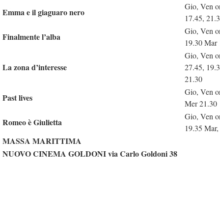
Gio, Ven o
Emma e il giaguaro nero
17.45, 21.
Gio, Ven o
Finalmente l’alba
19.30 Mar 
Gio, Ven o
La zona d’interesse
27.45, 19.
21.30
Gio, Ven o
Past lives
Mer 21.30
Gio, Ven o
Romeo è Giulietta
19.35 Mar,
MASSA MARITTIMA
NUOVO CINEMA GOLDONI via Carlo Goldoni 38