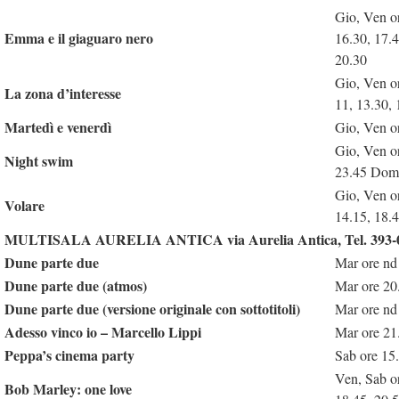
Gio, Ven o
Emma e il giaguaro nero
16.30, 17.
20.30
Gio, Ven o
La zona d’interesse
11, 13.30, 
Martedì e venerdì
Gio, Ven o
Gio, Ven o
Night swim
23.45 Dom 
Gio, Ven o
Volare
14.15, 18.
MULTISALA AURELIA ANTICA via Aurelia Antica, Tel. 393-
Dune parte due
Mar ore nd
Dune parte due (atmos)
Mar ore 20
Dune parte due (versione originale con sottotitoli)
Mar ore nd
Adesso vinco io – Marcello Lippi
Mar ore 21
Peppa’s cinema party
Sab ore 15
Ven, Sab o
Bob Marley: one love