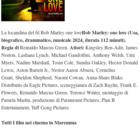
Bob Marley: one love (
Usa
,
La locandina del fil Bob Marley one love
biografico, drammatico, musicale
2024, durata 112 minuti).
Regia di
Attori:
Reinaldo Marcus Green.
Kingsley Ben-Adir, James
Norton, Lashana Lynch, Michael Gandolfini, Anthony Welsh, Umi
Myers, Nadine Marshall, Tosin Cole, Sundra Oakley, Hector Donald
Lewis, Aston Barrett Jr., Nestor Aaron Absera, Cornelius
Grant, Sheldon Shepherd, Naomi Cowan, Anna-Share Blake.
Distribuito da Eagle Pictures, sceneggiatura di Zach Baylin, Frank E.
Flowers, Reinaldo Marcus Green, Terence Winter, montaggio di
Pamela Martin, produzione di Paramount Pictures, Plan B
Entertainment, Tuff Gong Pictures.
Tutti I film nei cinema in Maremma