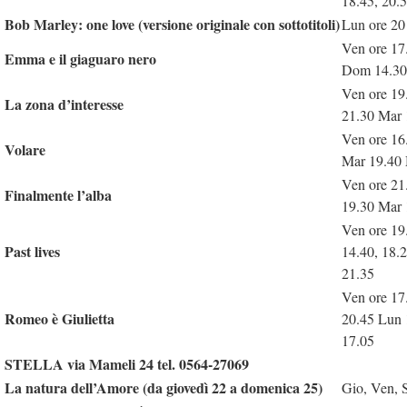
18.45, 20.
Bob Marley: one love (versione originale con sottotitoli)
Lun ore 20
Ven ore 17
Emma e il giaguaro nero
Dom 14.30,
Ven ore 19
La zona d’interesse
21.30 Mar 
Ven ore 16
Volare
Mar 19.40 
Ven ore 21
Finalmente l’alba
19.30 Mar 
Ven ore 19
Past lives
14.40, 18.
21.35
Ven ore 17
Romeo è Giulietta
20.45 Lun 
17.05
STELLA via Mameli 24 tel. 0564-27069
La natura dell’Amore (da giovedì 22 a domenica 25)
Gio, Ven, 