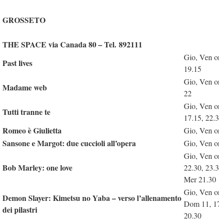
GROSSETO
THE SPACE via Canada 80 – Tel. 892111
Gio, Ven o
Past lives
19.15
Gio, Ven o
Madame web
22
Gio, Ven o
Tutti tranne te
17.15, 22.
Romeo è Giulietta
Gio, Ven o
Sansone e Margot: due cuccioli all’opera
Gio, Ven o
Gio, Ven or
Bob Marley: one love
22.30, 23.
Mer 21.30
Gio, Ven or
Demon Slayer: Kimetsu no Yaba – verso l’allenamento
Dom 11, 17
dei pilastri
20.30