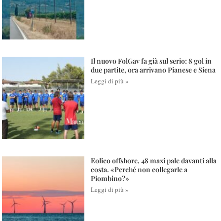
Il nuovo FolGav fa già sul serio: 8 gol in
due partite, ora arrivano Pianese e Siena
Leggi di più »
Eolico offshore, 48 maxi pale davanti alla
costa. «Perché non collegarle a
Piombino?»
Leggi di più »