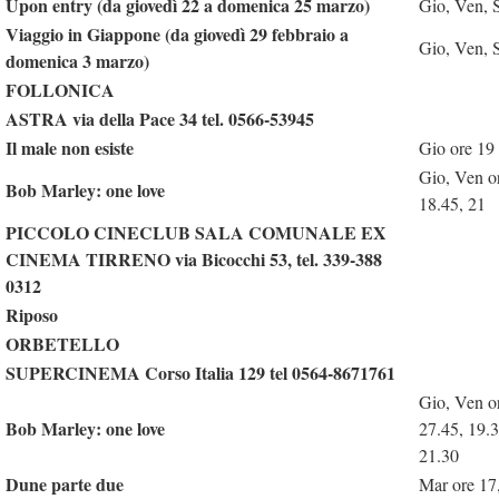
Upon entry (da giovedì 22 a domenica 25 marzo)
Gio, Ven, 
Viaggio in Giappone (da giovedì 29 febbraio a
Gio, Ven, 
domenica 3 marzo)
FOLLONICA
ASTRA via della Pace 34 tel. 0566-53945
Il male non esiste
Gio ore 19
Gio, Ven o
Bob Marley: one love
18.45, 21
PICCOLO CINECLUB SALA COMUNALE EX
CINEMA TIRRENO via Bicocchi 53, tel. 339-388
0312
Riposo
ORBETELLO
SUPERCINEMA Corso Italia 129 tel 0564-8671761
Gio, Ven o
Bob Marley: one love
27.45, 19.
21.30
Dune parte due
Mar ore 17