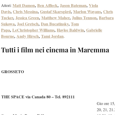
Matt Damon
,
Ben Affleck
,
Jason Bateman
,
Viola
Attori:
Davis
,
Chris Messina
,
Gustaf Skarsgård
,
Marlon Wayans
,
Chris
Tucker
,
Jessica Green
,
Matthew Maher
,
Julius Tennon
,
Barbara
Sukowa
,
Joel Gretsch
,
Dan Bucatinsky
,
Tom
Papa
,
LeChristopher Williams
,
Haylee Baldwin
,
Gabrielle
Bourne
,
Andy Hirsch
,
Tami Jordan
.
Tutti i film nei cinema in Maremma
GROSSETO
THE SPACE via Canada 80 – Tel. 892111
Gio ore 15,
20, 21, 21.