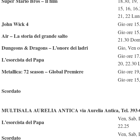
Super Mario Bros – Il film
18.30, 19,
15, 16, 16.
21, 22 Lun
John Wick 4
Gio ore 15
Gio ore 15
Air – La storia del grande salto
21.30 Dom 
Dungeons & Dragons – L’onore dei ladri
Gio, Ven o
Gio ore 17
L’esorcista del Papa
20, 22.30 
Metallica: 72 season – Global Premiere
Gio ore 19
Gio ore 15
Scordato
MULTISALA AURELIA ANTICA via Aurelia Antica, Tel. 393-
Ven, Sab, 
L’esorcista del Papa
22.25
Ven, Sab, 
Scordato