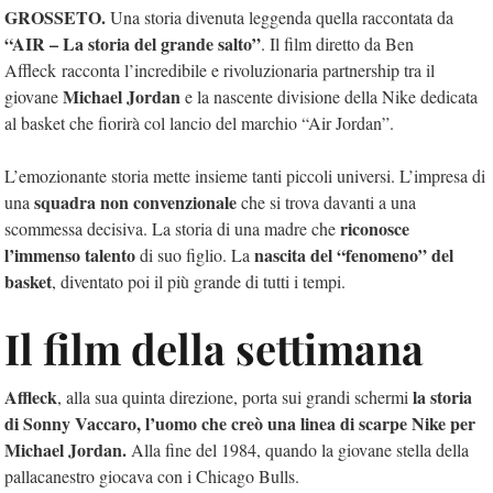
GROSSETO.
Una storia divenuta leggenda quella raccontata da
“AIR – La storia del grande salto”
. Il film diretto da Ben
Affleck racconta l’incredibile e rivoluzionaria partnership tra il
Michael Jordan
giovane
e la nascente divisione della Nike dedicata
al basket che fiorirà col lancio del marchio “Air Jordan”.
L’emozionante storia mette insieme tanti piccoli universi. L’impresa di
squadra non convenzionale
una
che si trova davanti a una
riconosce
scommessa decisiva. La storia di una madre che
l’immenso talento
nascita del “fenomeno” del
di suo figlio. La
basket
, diventato poi il più grande di tutti i tempi.
Il film della settimana
Affleck
la storia
, alla sua quinta direzione, porta sui grandi schermi
di Sonny Vaccaro, l’uomo che creò una linea di scarpe Nike per
Michael Jordan.
Alla fine del 1984, quando la giovane stella della
pallacanestro giocava con i Chicago Bulls.