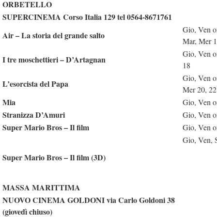
ORBETELLO
SUPERCINEMA Corso Italia 129 tel 0564-8671761
Gio, Ven o
Air – La storia del grande salto
Mar, Mer 1
Gio, Ven o
I tre moschettieri – D’Artagnan
18
Gio, Ven o
L’esorcista del Papa
Mer 20, 22
Mia
Gio, Ven o
Stranizza D’Amuri
Gio, Ven o
Super Mario Bros – Il film
Gio, Ven o
Gio, Ven, 
Super Mario Bros – Il film (3D)
MASSA MARITTIMA
NUOVO CINEMA GOLDONI via Carlo Goldoni 38
(giovedì chiuso)