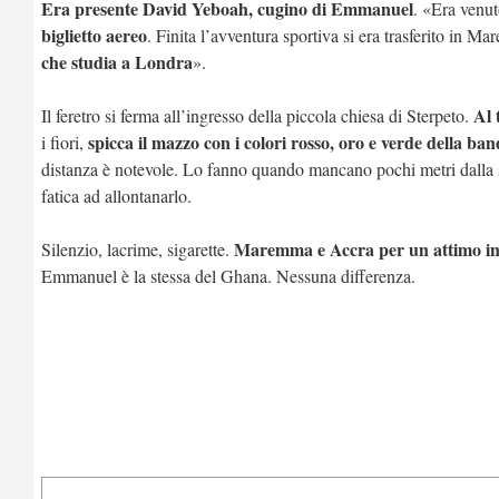
Era presente David Yeboah, cugino di Emmanuel
. «Era venut
biglietto aereo
. Finita l’avventura sportiva si era trasferito in M
che studia a Londra
».
Al 
Il feretro si ferma all’ingresso della piccola chiesa di Sterpeto.
spicca il mazzo con i colori rosso, oro e verde della b
i fiori,
distanza è notevole. Lo fanno quando mancano pochi metri dalla se
fatica ad allontanarlo.
Maremma e Accra per un attimo inte
Silenzio, lacrime, sigarette.
Emmanuel è la stessa del Ghana. Nessuna differenza.