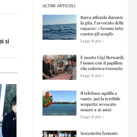
ULTIMI ARTICOLI
Barca affonda durante
la gita, l’avvocato delle
ragazze: «Nessun urto
contro gli scogli»
oi si
Leggi di più »
È morto Gigi Bernardi,
l’uomo con il papillon
che colorava Grosseto
Leggi di più »
Il telefono squilla a
vuoto, poi la terribile
scoperta: avvocato
muore a 56 anni
Leggi di più »
Senzatetto fermato