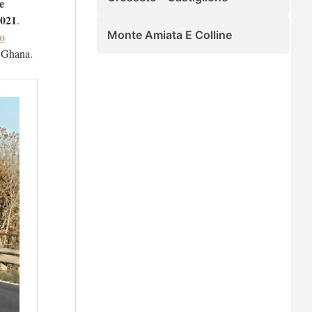
e
2021
.
Monte Amiata E Colline
to
n Ghana.