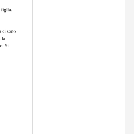
figlia,
a ci sono
 la
o. Si