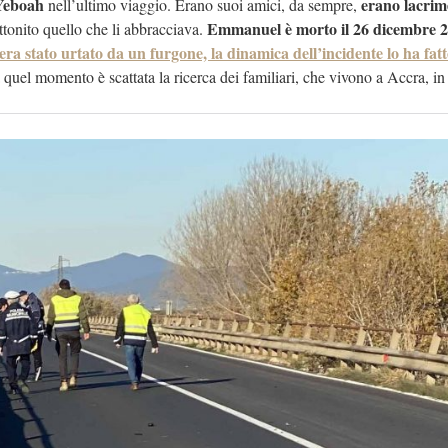
Yeboah
erano lacrim
nell’ultimo viaggio. Erano suoi amici, da sempre,
Emmanuel è morto il 26 dicembre 
attonito quello che li abbracciava.
era stato urtato da un furgone, la dinamica dell’incidente lo ha fat
quel momento è scattata la ricerca dei familiari, che vivono a Accra, i