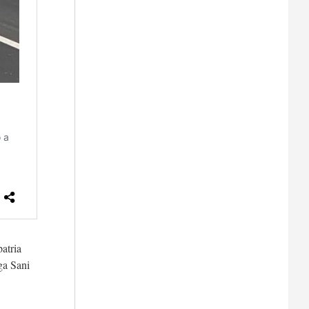
atria
ega Sani