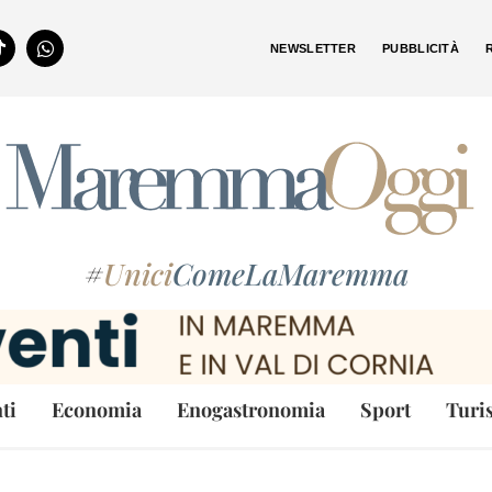
NEWSLETTER
PUBBLICITÀ
#
Unici
ComeLaMaremma
ti
Economia
Enogastronomia
Sport
Turi