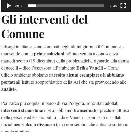
00:00
00:46
Gli interventi del
Comune
I disagi in città si sono sommati negli ultimi giorni e il Comune si sta
prime soluzioni
muovendo con le
. «Sono venuta a conoscenza
martedì scorso (19 dicembre) della problematiche riguardo alla moria
Erika Vanelli
di uccelli – dice l’assessora all’ambiente
– Come
raccolto alcuni esemplari e li abbiamo
ufficio ambiente abbiamo
portati
all’istituto zooprofilattico della Asl che sta provvedendo alle
analisi
».
Per l’area più colpita, il parco di via Podgora, sono stati adottati
interventi straordinari
transennato
. «Lo abbiamo
, precluso all’uso
delle persone ed è stato pulito – dice Vanelli – sono stati installati
dissuasori
inizialmente alcuni
, ma non sembra che abbiano sortito un
grande effetto».