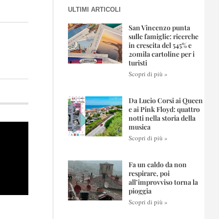
ULTIMI ARTICOLI
San Vincenzo punta
sulle famiglie: ricerche
in crescita del 545% e
20mila cartoline per i
turisti
Scopri di più »
Da Lucio Corsi ai Queen
e ai Pink Floyd: quattro
notti nella storia della
musica
Scopri di più »
Fa un caldo da non
respirare, poi
all’improvviso torna la
pioggia
Scopri di più »