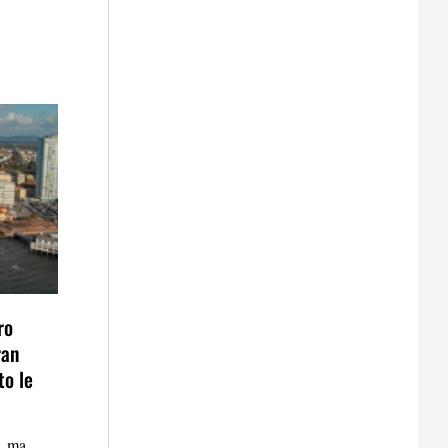
ro
ran
to le
, ma