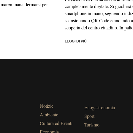
 maremmana, fermarsi per
completamente digitale. Si giocherà 
smartphone in mano, seguendo indiz
scansionando QR Code e andando a
scoperta del centro cittadino. In pali
LEGGI DI PIÙ
Notizie
Enogastronomia
Ambiente
Sport
Cultura ed Eventi
Turismo
Economia