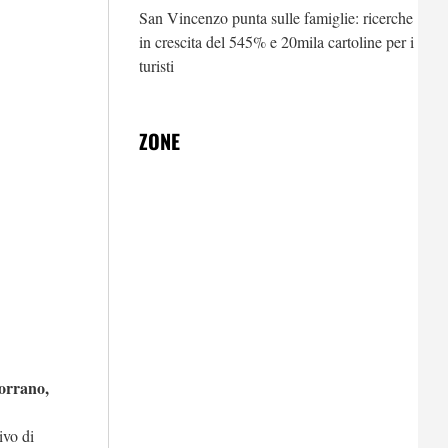
me nella notte,
San Vincenzo punta sulle famiglie: ricerche
gire
in crescita del 545% e 20mila cartoline per i
turisti
ZONE
vorrano,
ivo di