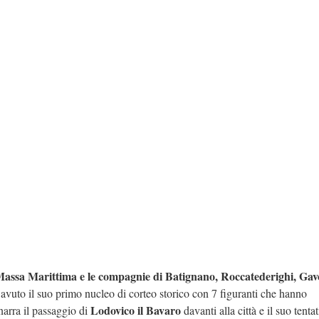
La casa avvolta dalle fiam
due persone riescono a fug
i Massa Marittima e le compagnie di Batignano, Roccatederighi, Ga
avuto il suo primo nucleo di corteo storico con 7 figuranti che hanno
Lodovico il Bavaro
 narra il passaggio di
davanti alla città e il suo tentat