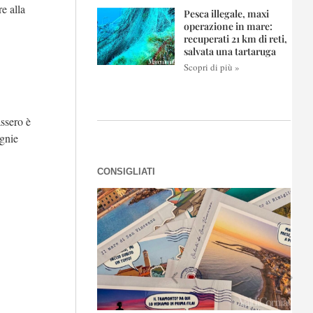
e alla
Pesca illegale, maxi
operazione in mare:
recuperati 21 km di reti,
salvata una tartaruga
Scopri di più »
ssero è
agnie
CONSIGLIATI