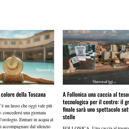
l colore della Toscana
A Follonica una caccia al teso
tecnologica per il centro: il g
un lusso che oggi vale più
finale sarà uno spettacolo sot
o: concedersi una giornata
stelle
’orologio. Entrare in acqua al
rsi accompagnare dal silenzio
FOLLONICA. Una caccia al tesoro