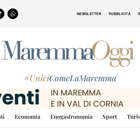
NEWSLETTER
PUBBLICITÀ
#
Unici
ComeLaMaremma
ti
Economia
Enogastronomia
Sport
Turi