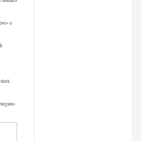
tive» e
di
iterà
spiegano