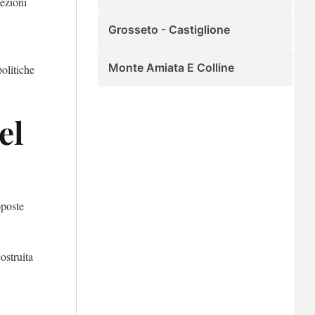
lezioni
n
Grosseto - Castiglione
Monte Amiata E Colline
olitiche
el
oposte
ostruita