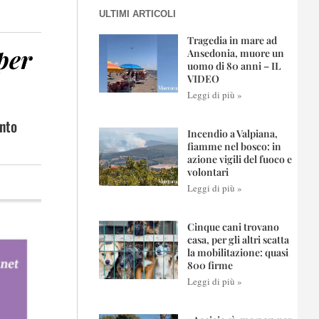
ULTIMI ARTICOLI
Tragedia in mare ad
per
Ansedonia, muore un
uomo di 80 anni – IL
VIDEO
Leggi di più »
onto
Incendio a Valpiana,
fiamme nel bosco: in
azione vigili del fuoco e
volontari
Leggi di più »
Cinque cani trovano
casa, per gli altri scatta
la mobilitazione: quasi
800 firme
Leggi di più »