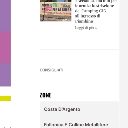
«Acciaio sì, ma non per
le armi»: lo striscione
del Camping CIG
all’ingresso di
Piombino
Leggi di più »
CONSIGLIATI
ZONE
Costa D'Argento
Follonica E Colline Metallifere