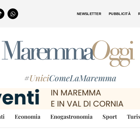
NEWSLETTER
PUBBLICITÀ
#
Unici
ComeLaMaremma
ti
Economia
Enogastronomia
Sport
Turi