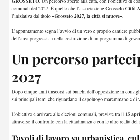
GROSSETO
. Un percorso aperto alla città, con l’obiettivo di c
Grosseto Città 
comunali del 2027. È quello che l’associazione
«Grosseto 2027, la città si muove»
l’iniziativa dal titolo
.
L’appuntamento segna l’avvio di un vero e proprio cantiere pubbli
dell’area progressista nella costruzione di un programma di govern
Un percorso partecip
2027
Dopo cinque anni trascorsi sui banchi dell’opposizione in consigl
sui principali temi che riguardano il capoluogo maremmano e di vo
15 apri
L’obiettivo è arrivare alle elezioni comunali, previste tra il
attraverso il confronto con la cittadinanza e con le altre realtà del 
Tavoli di lavoro su urbanistica, cul