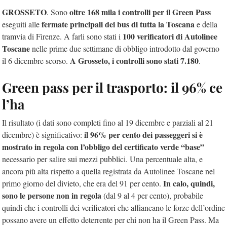
GROSSETO
oltre 168 mila i controlli per il Green Pass
. Sono
fermate principali dei bus di tutta la Toscana
eseguiti alle
e della
100 verificatori di Autolinee
tramvia di Firenze. A farli sono stati i
Toscane
nelle prime due settimane di obbligo introdotto dal governo
A Grosseto, i controlli sono stati 7.180
il 6 dicembre scorso.
.
Green pass per il trasporto: il 96% ce
l’ha
Il risultato (i dati sono completi fino al 19 dicembre e parziali al 21
il 96% per cento dei passeggeri si è
dicembre) è significativo:
mostrato in regola con l’obbligo del certificato verde “base”
necessario per salire sui mezzi pubblici. Una percentuale alta, e
ancora più alta rispetto a quella registrata da Autolinee Toscane nel
In calo, quindi,
primo giorno del divieto, che era del 91 per cento.
sono le persone non in regola
(dal 9 al 4 per cento), probabile
quindi che i controlli dei verificatori che affiancano le forze dell’ordine
possano avere un effetto deterrente per chi non ha il Green Pass. Ma