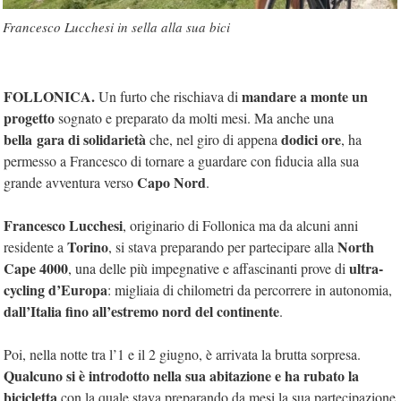
Francesco Lucchesi in sella alla sua bici
FOLLONICA.
mandare a monte un
Un furto che rischiava di
progetto
sognato e preparato da molti mesi. Ma anche una
bella gara di solidarietà
dodici ore
che, nel giro di appena
, ha
permesso a Francesco di tornare a guardare con fiducia alla sua
Capo Nord
grande avventura verso
.
Francesco Lucchesi
, originario di Follonica ma da alcuni anni
Torino
North
residente a
, si stava preparando per partecipare alla
Cape 4000
ultra-
, una delle più impegnative e affascinanti prove di
cycling d’Europa
: migliaia di chilometri da percorrere in autonomia,
dall’Italia fino all’estremo nord del continente
.
Poi, nella notte tra l’1 e il 2 giugno, è arrivata la brutta sorpresa.
Qualcuno si è introdotto nella sua abitazione e ha rubato la
bicicletta
con la quale stava preparando da mesi la sua partecipazione