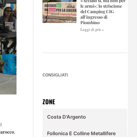
«Acciaio sì, ma non per
le armi»: lo striscione
del Camping CIG
all’ingresso di
Piombino
Leggi di più »
CONSIGLIATI
ZONE
Costa D'Argento
0
Marocco
,
Follonica E Colline Metallifere