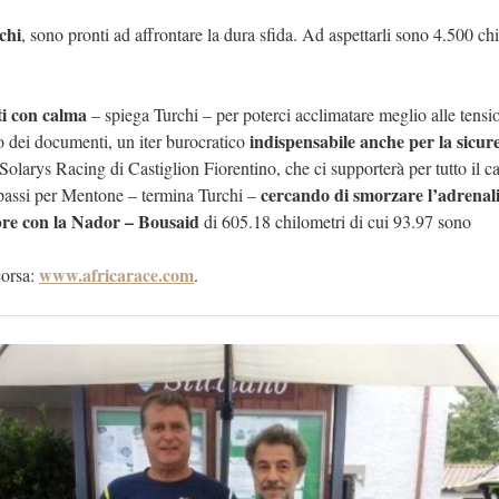
chi
, sono pronti ad affrontare la dura sfida. Ad aspettarli sono 4.500 ch
ti con calma
– spiega Turchi – per poterci acclimatare meglio alle tensio
indispensabile anche per la sicur
lo dei documenti, un iter burocratico
olarys Racing di Castiglion Fiorentino, che ci supporterà per tutto il 
cercando di smorzare l’adrenal
 passi per Mentone – termina Turchi –
bre con la Nador – Bousaid
di 605.18 chilometri di cui 93.97 sono
www.africarace.com
corsa:
.