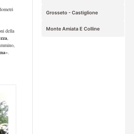
ilometri
Grosseto - Castiglione
Monte Amiata E Colline
ni della
ezza
,
cammino,
ina
».