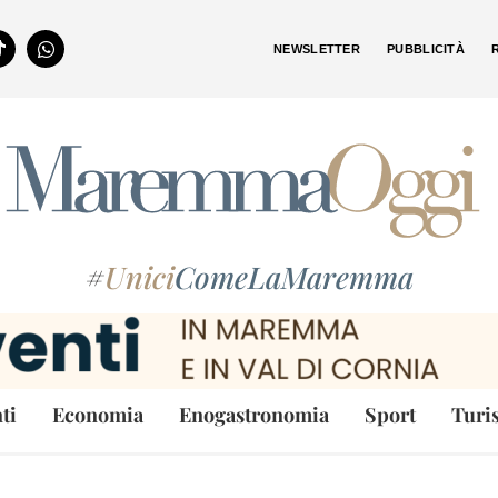
NEWSLETTER
PUBBLICITÀ
#
Unici
ComeLaMaremma
ti
Economia
Enogastronomia
Sport
Turi