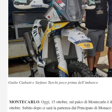
Giulio Ciabatti e Stefano Turchi poco prima dell’imbarco
MONTECARLO
. Oggi, 15 ottobre, sul palco di Montecarlo è i
ottobre. Subito dopo ci sarà la partenza dal Principato di Monaco c