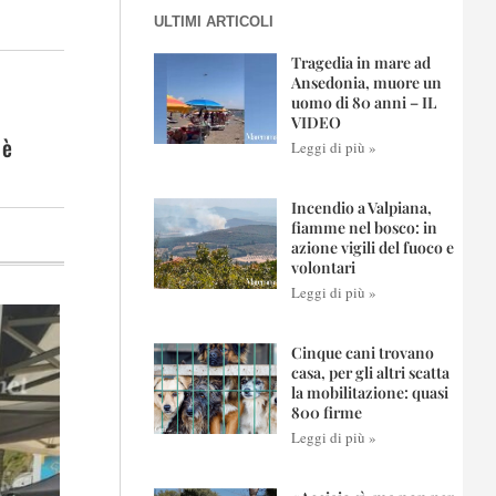
ULTIMI ARTICOLI
Tragedia in mare ad
Ansedonia, muore un
uomo di 80 anni – IL
VIDEO
 è
Leggi di più »
Incendio a Valpiana,
fiamme nel bosco: in
azione vigili del fuoco e
volontari
Leggi di più »
Cinque cani trovano
casa, per gli altri scatta
la mobilitazione: quasi
800 firme
Leggi di più »