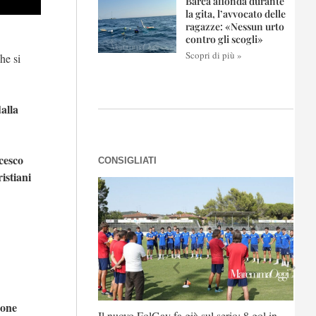
Barca affonda durante
la gita, l’avvocato delle
ragazze: «Nessun urto
contro gli scogli»
Scopri di più »
he si
alla
cesco
CONSIGLIATI
istiani
sone
lo. Continuano le
Il nuovo FolGav fa già sul serio: 8 gol in