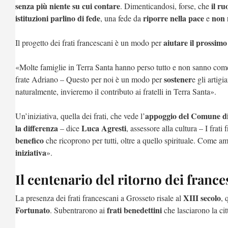
senza più niente su cui contare
il ru
. Dimenticandosi, forse, che
istituzioni parlino di fede
riporre nella pace
non 
, una fede da
e
aiutare il prossimo 
Il progetto dei frati francescani è un modo per
«Molte famiglie in Terra Santa hanno perso tutto e non sanno come
sostener
frate Adriano – Questo per noi è un modo per
e gli artigi
naturalmente, invieremo il contributo ai fratelli in Terra Santa».
appoggio del Comune di
Un’iniziativa, quella dei frati, che vede l’
la differenza
Luca Agresti
– dice
, assessore alla cultura – I frat
benefico
che ricoprono per tutti, oltre a quello spirituale. Come
iniziativa
».
Il centenario del ritorno dei france
XIII secolo
La presenza dei frati francescani a Grosseto risale al
, 
Fortunato
frati benedettini
. Subentrarono ai
che lasciarono la cit