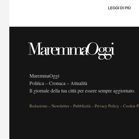
LEGGI DI PIÙ
MaremmaOggi
Politica – Cronaca – Attualità
Il giornale della tua città per essere sempre aggiornato.
Redazione
–
Newsletter
–
Pubblicità
–
Privacy Policy
–
Cookie P