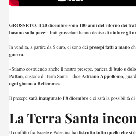
GROSSETO
20 dicembre sono 100 anni del ritorno dei frat
. Il
basano sulla pace
aiutare gli a
: i frati grossetani hanno deciso di
presepi fatti a mano
In vendita, a partire da 5 euro, ci sono dei
ch
guerra
.
buio e dol
«Stiamo costruendo anche il nostro presepe, parlerà di
Patton
Adriano Appollonio
, custode di Terra Santa – dice
, guar
ogni giorno a Betlemme
».
sarà inaugurato l’8 dicembre
Il presepe
e ci sarà la possibilità d
La Terra Santa inco
distrutto tutto quello che si
Il conflitto fra Israele e Palestina ha