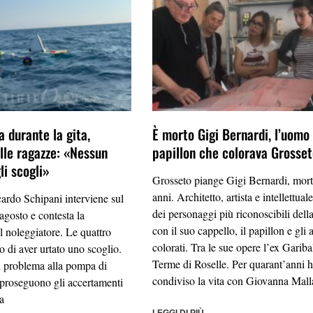
 durante la gita,
È morto Gigi Bernardi, l’uomo 
elle ragazze: «Nessun
papillon che colorava Grosse
li scogli»
Grosseto piange Gigi Bernardi, mort
anni. Architetto, artista e intellettual
ardo Schipani interviene sul
dei personaggi più riconoscibili della 
agosto e contesta la
con il suo cappello, il papillon e gli a
l noleggiatore. Le quattro
colorati. Tra le sue opere l’ex Garibal
 di aver urtato uno scoglio.
Terme di Roselle. Per quarant’anni 
un problema alla pompa di
condiviso la vita con Giovanna Mall
 proseguono gli accertamenti
a