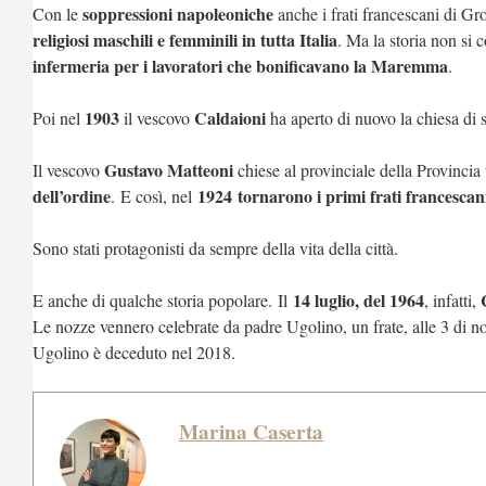
soppressioni napoleoniche
Con le
anche i frati francescani di G
religiosi maschili e femminili in tutta Italia
. Ma la storia non si 
infermeria per i lavoratori che bonificavano la Maremma
.
1903
Caldaioni
Poi nel
il vescovo
ha aperto di nuovo la chiesa di
Gustavo Matteoni
Il vescovo
chiese al provinciale della Provincia 
dell’ordine
1924
tornarono i primi frati francescan
.
E così, nel
Sono stati protagonisti da sempre della vita della città.
14 luglio, del 1964
E anche di qualche storia popolare. Il
, infatti,
Le nozze vennero celebrate da padre Ugolino, un frate, alle 3 di n
Ugolino è deceduto nel 2018.
Marina Caserta