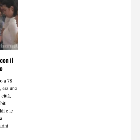
con il
to
o a 78
e, era uno
città,
biti
di e le
ha
arini