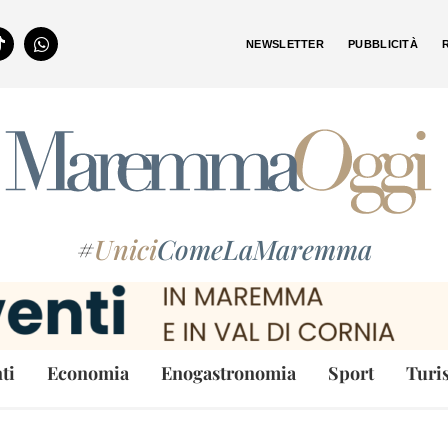
NEWSLETTER
PUBBLICITÀ
#
Unici
ComeLaMaremma
ti
Economia
Enogastronomia
Sport
Turi