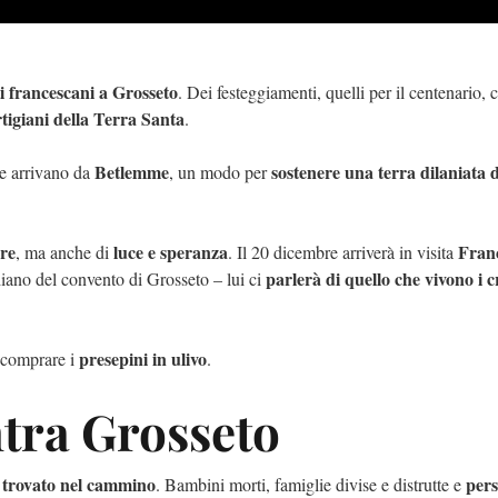
i francescani a Grosseto
. Dei festeggiamenti, quelli per il centenario, c
rtigiani della Terra Santa
.
Betlemme
sostenere una terra dilaniata d
e arrivano da
, un modo per
ore
luce e speranza
Fran
, ma anche di
. Il 20 dicembre arriverà in visita
parlerà di quello che vivono i cr
diano del convento di Grosseto – lui ci
presepini in ulivo
i comprare i
.
ntra Grosseto
 è trovato nel cammino
per
. Bambini morti, famiglie divise e distrutte e
Quattro giorni senza Ange