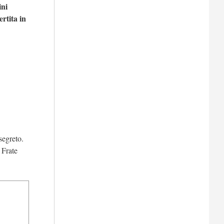
ni
ertita in
segreto.
 Frate