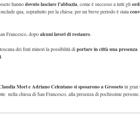
dovuto lasciare l’abbazia
ordi
rosseto hanno
, come è successo a tutti gli
conv
conclude qua, soprattutto per la chiesa: per un breve periodo è stata
alcuni lavori di resta
u
ro
 san Francesco, dopo
.
portare in città una presenza
toscana dei frati minori la possibilità di
i
.
Claudia Mori e Adriano Celentano si sposarono a Grosseto
in gran 
otte nella chiesa di San Francesco, alla presenza di pochissime persone.