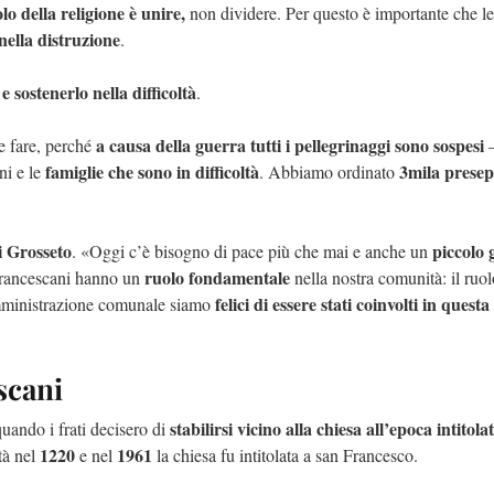
olo della religione è
unire,
non dividere. Per questo è importante che le
ricerche con i cani molecol
nella distruzione
.
e sostenerlo nella difficoltà
.
a causa della guerra tutti i pellegrinaggi sono sospesi
 fare, perché
–
famiglie che sono in difficoltà
3mila presep
ani e le
. Abbiamo ordinato
 Grosseto
piccolo 
. «Oggi c’è bisogno di pace più che mai e anche un
ruolo fondamentale
i francescani hanno un
nella nostra comunità: il ruol
felici di essere stati coinvolti in questa
 amministrazione comunale siamo
scani
stabilirsi vicino alla chiesa all’epoca intitola
quando i frati decisero di
1220
1961
tà nel
e nel
la chiesa fu intitolata a san Francesco.