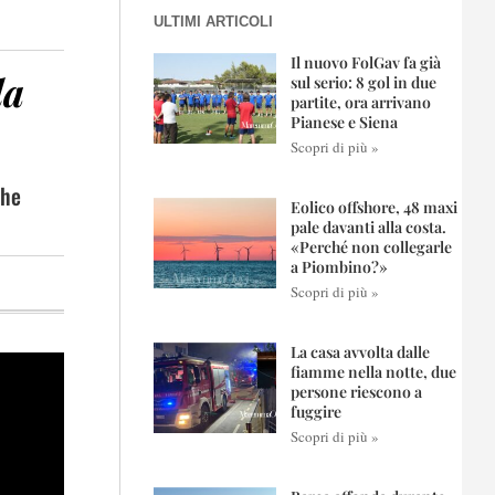
ULTIMI ARTICOLI
Il nuovo FolGav fa già
la
sul serio: 8 gol in due
partite, ora arrivano
Pianese e Siena
Scopri di più »
che
Eolico offshore, 48 maxi
pale davanti alla costa.
«Perché non collegarle
a Piombino?»
Scopri di più »
La casa avvolta dalle
fiamme nella notte, due
persone riescono a
fuggire
Scopri di più »