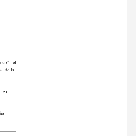
nico” nel
za della
ine di
fico