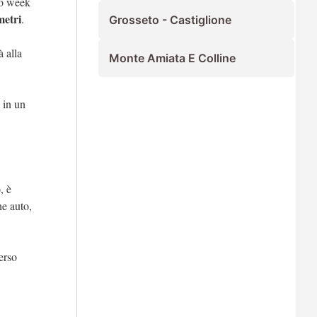
mo week
metri
.
Grosseto - Castiglione
à alla
Monte Amiata E Colline
 in un
, è
he auto,
erso