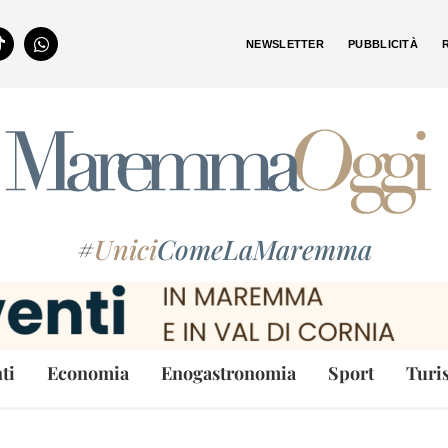
NEWSLETTER
PUBBLICITÀ
#
Unici
ComeLaMaremma
ti
Economia
Enogastronomia
Sport
Turi