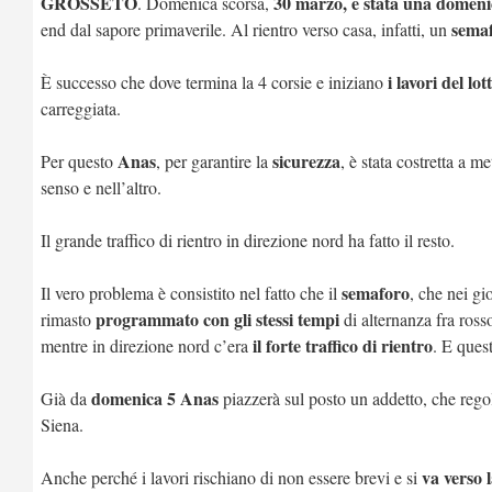
GROSSETO
30 marzo, è stata una domeni
. Domenica scorsa,
semaf
end dal sapore primaverile. Al rientro verso casa, infatti, un
i lavori del lot
È successo che dove termina la 4 corsie e iniziano
carreggiata.
Anas
sicurezza
Per questo
, per garantire la
, è stata costretta a m
senso e nell’altro.
Il grande traffico di rientro in direzione nord ha fatto il resto.
semaforo
Il vero problema è consistito nel fatto che il
, che nei gi
programmato con gli stessi tempi
rimasto
di alternanza fra ros
il forte traffico di rientro
mentre in direzione nord c’era
. E ques
domenica 5 Anas
Già da
piazzerà sul posto un addetto, che rego
Siena.
va verso l
Anche perché i lavori rischiano di non essere brevi e si