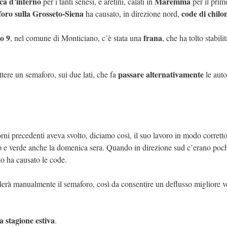
ca d’inferno
Maremma
per i tanti senesi, e aretini, calati in
per il pri
oro sulla Grosseto-Siena
code di chilo
ha causato, in direzione nord,
to 9
frana
, nel comune di Monticiano, c’è stata una
, che ha tolto stabilit
passare alternativamente
ettere un semaforo, sui due lati, che fa
le auto
orni precedenti aveva svolto, diciamo così, il suo lavoro in modo corretto
so e verde anche la domenica sera. Quando in direzione sud c’erano poc
to ha causato le code.
lerà manualmente il semaforo, così da consentire un deflusso migliore v
a stagione estiva
.