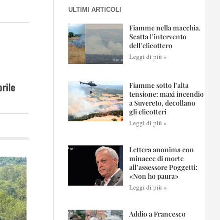
ULTIMI ARTICOLI
Fiamme nella macchia.
Scatta l’intervento
dell’elicottero
Leggi di più »
rile
Fiamme sotto l’alta
tensione: maxi incendio
a Suvereto, decollano
gli elicotteri
Leggi di più »
Lettera anonima con
minacce di morte
all’assessore Poggetti:
«Non ho paura»
Leggi di più »
Addio a Francesco