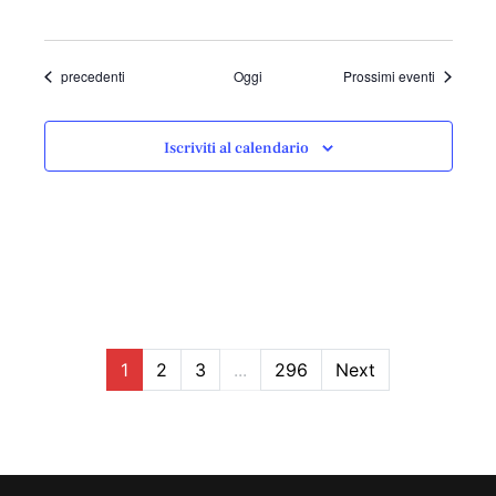
Eventi
precedenti
Oggi
Prossimi eventi
Iscriviti al calendario
1
2
3
...
296
Next