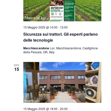
N
o
i
a
n
s
a
v
t
l
e
i
a
15 Maggio 2025 @ 10:00
-
13:00
N
g
d
Sicurezza sui trattori. Gli esperti parlano
a
a
delle tecnologie
a
v
t
Macchiascandona
Loc. Macchiascandona, Castiglione
z
i
a
della Pescaia, GR, Italy
g
.
i
a
o
GIO
z
15
n
i
o
e
n
e
15 Maggio 2025 @ 18:00
-
20:00