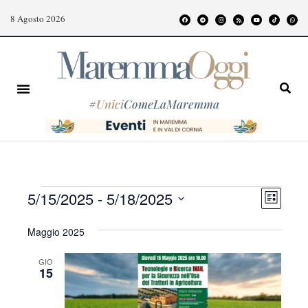
8 Agosto 2026
#
Unici
ComeLaMaremma
E
V
5/15/2025
 - 
5/18/2025
L
v
i
S
i
e
s
Maggio 2025
e
s
t
n
l
a
t
GIO
t
e
15
o
z
e
i
V