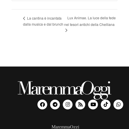
Lux Animae. La luce della fede
La cantina è incantata
dalla musica e dal brunch
nei tesori antichi della Chelliana
MaremmaOggi