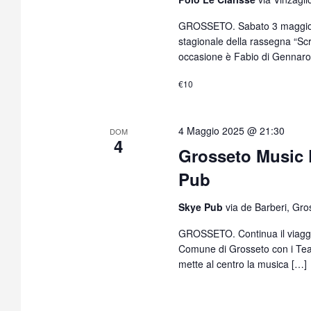
l
a
GROSSETO. Sabato 3 maggio al
d
stagionale della rassegna “Scr
a
occasione è Fabio di Gennaro
t
€10
a
.
4 Maggio 2025 @ 21:30
DOM
4
Grosseto Music P
Pub
Skye Pub
via de Barberi, Gros
GROSSETO. Continua il viaggio
Comune di Grosseto con i Teatr
mette al centro la musica […]