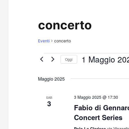
concerto
Eventi
concerto
1 Maggio 20
Oggi
S
e
Maggio 2025
l
e
z
3 Maggio 2025 @ 17:30
SAB
3
i
Fabio di Gennar
o
Concert Series
n
a
Polo Le Clarisse
via Vinzagli