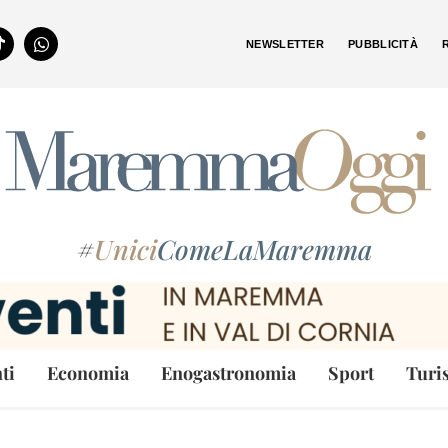
NEWSLETTER
PUBBLICITÀ
#
Unici
ComeLaMaremma
ti
Economia
Enogastronomia
Sport
Turi