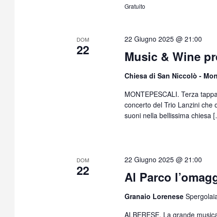
Gratuito
22 Giugno 2025 @ 21:00
DOM
22
Music & Wine pre
Chiesa di San Niccolò - Mo
MONTEPESCALI. Terza tappa de
concerto del Trio Lanzini che
suoni nella bellissima chiesa 
22 Giugno 2025 @ 21:00
DOM
22
Al Parco l’omag
Granaio Lorenese
Spergolaia
ALBERESE. La grande musica d