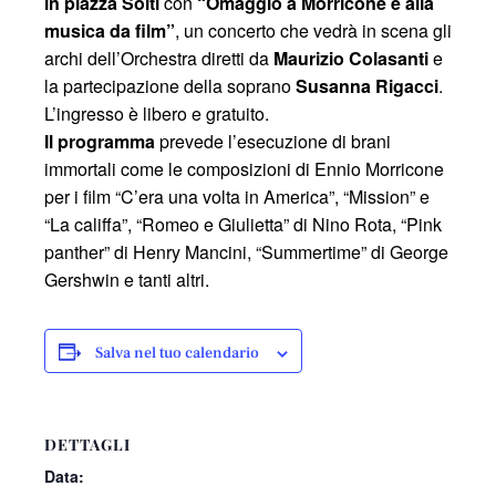
in piazza Solti
con
“Omaggio a Morricone e alla
musica da film”
, un concerto che vedrà in scena gli
archi dell’Orchestra diretti da
Maurizio Colasanti
e
la partecipazione della soprano
Susanna Rigacci
.
L’ingresso è libero e gratuito.
Il programma
prevede l’esecuzione di brani
immortali come le composizioni di Ennio Morricone
per i film “C’era una volta in America”, “Mission” e
“La califfa”, “Romeo e Giulietta” di Nino Rota, “Pink
panther” di Henry Mancini, “Summertime” di George
Gershwin e tanti altri.
Salva nel tuo calendario
DETTAGLI
Data: