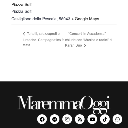
Piazza Solti
Piazza Solti
Castiglione della Pescaia
,
58043
+ Google Maps
“Concerti in Accademia”
Tortelli, strozzapreti e
lumache. Campagnatico fa
chiude con “Musica e radici” di
festa
Karan Duo