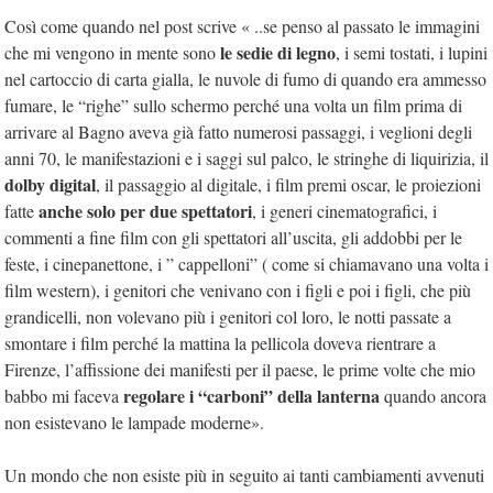
Così come quando nel post scrive « ..se penso al passato le immagini
le sedie di legno
che mi vengono in mente sono
, i semi tostati, i lupini
nel cartoccio di carta gialla, le nuvole di fumo di quando era ammesso
fumare, le “righe” sullo schermo perché una volta un film prima di
arrivare al Bagno aveva già fatto numerosi passaggi, i veglioni degli
anni 70, le manifestazioni e i saggi sul palco, le stringhe di liquirizia, il
dolby digital
, il passaggio al digitale, i film premi oscar, le proiezioni
anche solo per due spettatori
fatte
, i generi cinematografici, i
commenti a fine film con gli spettatori all’uscita, gli addobbi per le
feste, i cinepanettone, i ” cappelloni” ( come si chiamavano una volta i
film western), i genitori che venivano con i figli e poi i figli, che più
grandicelli, non volevano più i genitori col loro, le notti passate a
smontare i film perché la mattina la pellicola doveva rientrare a
Firenze, l’affissione dei manifesti per il paese, le prime volte che mio
regolare i “carboni” della lanterna
babbo mi faceva
quando ancora
non esistevano le lampade moderne».
Un mondo che non esiste più in seguito ai tanti cambiamenti avvenuti