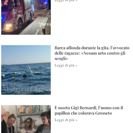
Barca affonda durante la gita, l’avvocato
delle ragazze: «Nessun urto contro gli
scogli»
Leggi di più »
È morto Gigi Bernardi, l’uomo con il
papillon che colorava Grosseto
Leggi di più »