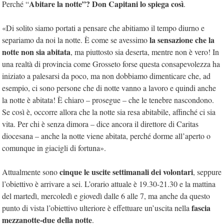
Abitare la notte”? Don Capitani lo spiega così
Perché “
.
«Di solito siamo portati a pensare che abitiamo il tempo diurno e
la sensazione che la
separiamo da noi la notte. È come se avessimo
notte non sia abitata
, ma piuttosto sia deserta, mentre non è vero! In
una realtà di provincia come Grosseto forse questa consapevolezza ha
iniziato a palesarsi da poco, ma non dobbiamo dimenticare che, ad
esempio, ci sono persone che di notte vanno a lavoro e quindi anche
la notte è abitata! È chiaro – prosegue – che le tenebre nascondono.
Se così è, occorre allora che la notte sia resa abitabile, affinché ci sia
vita. Per chi è senza dimora – dice ancora il direttore di Caritas
diocesana – anche la notte viene abitata, perché dorme all’aperto o
comunque in giacigli di fortuna».
cinque le uscite settimanali dei volontari
Attualmente sono
, seppure
l’obiettivo è arrivare a sei. L’orario attuale è 19.30-21.30 e la mattina
del martedì, mercoledì e giovedì dalle 6 alle 7, ma anche da questo
fascia
punto di vista l’obiettivo ulteriore è effettuare un’uscita nella
mezzanotte-due della notte
.