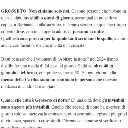
GROSSETO
Non ci siamo solo noi
.
. Ci sono persone che vivono in
invisibili o quasi di giorno
questa città,
, accampati di notte dove
capita, a Barbanella, alla stazione, in centro storico, in qualche rifugio
passano la notte
coperto dove, con una coperta addosso,
.
estrema povertà per la quale tanti scrollano le spalle
Quell’
, alcuni
anche con fastidio, ma che in città è in crescita.
Basti pensare che i volontari di “Abitare la notte” nel 2024 hanno
oltre 40 in
distribuito una media di 24 pasti al giorno. Saliti ad
gennaio e febbraio
, con punte vicino ai 50. E, ogni giorno, alla
mensa della Caritas sono un centinaio le persone
che ricevono
qualcosa di caldo da mangiare.
che città è Grosseto di notte?
gli invisibili
Quindi
E’ una città dove
sono ancora più invisibili
. Quello che accade di notte ha riverberi di
giorno solo se interessa la cronaca nera. Azzuffatine, episodi più gravi
di violenza, spaccio o cose simili. Diventa eclatante se si verificano
episodi ancor più gravi.