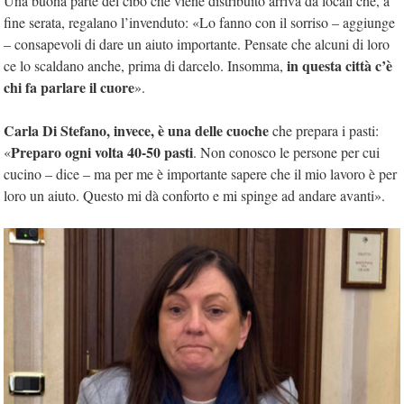
Una buona parte del cibo che viene distribuito arriva da locali che, a
fine serata, regalano l’invenduto: «Lo fanno con il sorriso – aggiunge
– consapevoli di dare un aiuto importante. Pensate che alcuni di loro
in questa città c’è
ce lo scaldano anche, prima di darcelo. Insomma,
chi fa parlare il cuore
».
Carla Di Stefano, invece, è una delle cuoche
che prepara i pasti:
Preparo ogni volta 40-50 pasti
«
. Non conosco le persone per cui
cucino – dice – ma per me è importante sapere che il mio lavoro è per
loro un aiuto. Questo mi dà conforto e mi spinge ad andare avanti».