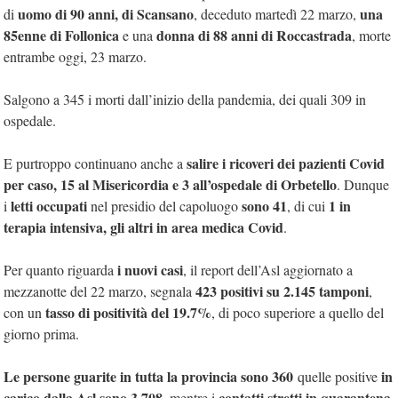
uomo di 90 anni, di Scansano
una
di
, deceduto martedì 22 marzo,
85enne di Follonica
donna di 88 anni di Roccastrada
e una
, morte
entrambe oggi, 23 marzo.
Salgono a 345 i morti dall’inizio della pandemia, dei quali 309 in
ospedale.
salire i ricoveri dei pazienti Covid
E purtroppo continuano anche a
per caso, 15 al Misericordia e 3 all’ospedale di Orbetello
. Dunque
letti occupati
sono 41
1 in
i
nel presidio del capoluogo
, di cui
terapia intensiva, gli altri in area medica Covid
.
i nuovi casi
Per quanto riguarda
, il report dell’Asl aggiornato a
423 positivi su 2.145 tamponi
mezzanotte del 22 marzo, segnala
,
tasso di positività del 19.7%
con un
, di poco superiore a quello del
giorno prima.
Le persone guarite in tutta la provincia sono 360
in
quelle positive
carico dalla Asl sono 3.708
contatti stretti in quarantena
, mentre i