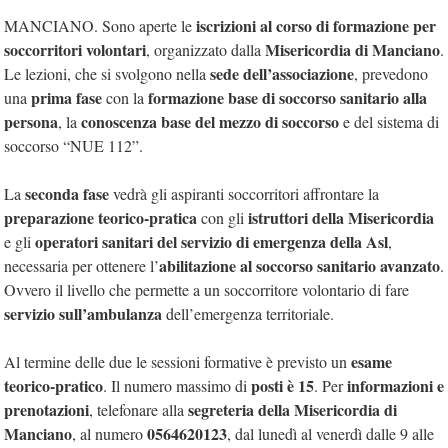
iscrizioni al corso di formazione per
MANCIANO. Sono aperte le
soccorritori volontari
Misericordia di Manciano
, organizzato dalla
.
sede dell’associazione
Le lezioni, che si svolgono nella
, prevedono
prima fase
formazione base di soccorso sanitario alla
una
con la
persona
conoscenza base del mezzo di soccorso
, la
e del sistema di
soccorso “NUE 112”.
seconda fase
La
vedrà gli aspiranti soccorritori affrontare la
preparazione teorico-pratica
istruttori della Misericordia
con gli
operatori sanitari del servizio di emergenza della Asl
e gli
,
abilitazione al soccorso sanitario avanzato
necessaria per ottenere l’
.
Ovvero il livello che permette a un soccorritore volontario di fare
servizio sull’ambulanza
dell’emergenza territoriale.
esame
Al termine delle due le sessioni formative è previsto un
teorico-pratico
posti è 15
informazioni e
. Il numero massimo di
. Per
prenotazioni
segreteria della Misericordia di
, telefonare alla
Manciano
0564620123
, al numero
, dal lunedì al venerdì dalle 9 alle