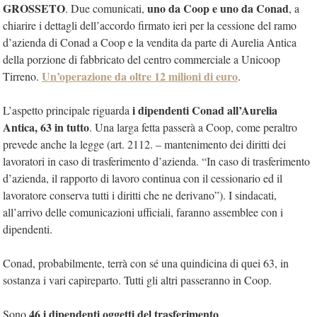
GROSSETO
uno da Coop e uno da Conad
. Due comunicati,
, a
chiarire i dettagli dell’accordo firmato ieri per la cessione del ramo
d’azienda di Conad a Coop e la vendita da parte di Aurelia Antica
della porzione di fabbricato del centro commerciale a Unicoop
Un’operazione da oltre 12 milioni di euro
Tirreno.
.
i dipendenti Conad all’Aurelia
L’aspetto principale riguarda
Antica, 63 in tutto
. Una larga fetta passerà a Coop, come peraltro
prevede anche la legge (art. 2112. – mantenimento dei diritti dei
lavoratori in caso di trasferimento d’azienda. “In caso di trasferimento
d’azienda, il rapporto di lavoro continua con il cessionario ed il
lavoratore conserva tutti i diritti che ne derivano”). I sindacati,
all’arrivo delle comunicazioni ufficiali, faranno assemblee con i
dipendenti.
Conad, probabilmente, terrà con sé una quindicina di quei 63, in
sostanza i vari capireparto. Tutti gli altri passeranno in Coop.
46 i dipendenti oggetti del trasferimento
Sono
.