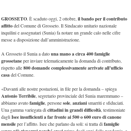
GROSSETO
il bando per il contributo
. È scaduto oggi, 2 ottobre,
affitto
del Comune di Grosseto. Il Sindacato unitario nazionale
inquilini e assegnatari (Sunia) fa notare un grande calo nelle cifre
messe a disposizione dall’amministrazione.
una mano a circa 400 famiglie
A Grosseto il Sunia a dato
grossetane
per inviare telematicamente la domanda di contributo,
800 domande complessivamente arrivate all’ufficio
rispetto alle
casa
del Comune.
«Davanti alle nostre postazioni, in file per la domanda – spiega
Antonio Terribile
, segretario provinciale del Sunia maremmano –
famiglie
sole
anziani
abbiamo avuto
, persone
,
smarriti e sfiduciati.
cittadini in grandi difficoltà
Una gamma variegata di
, testimoniate
Isee insufficienti a far fronte ai 500 o 600 euro di canone
dagli
mensile
famiglie
per l’affitto. Isee che parlano da soli: si tratta di
senza più risparmi perché erosi
prima dagli anni della pandemia, e