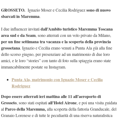
GROSSETO.
sono di nuovo
Ignazio Moser e Cecilia Rodriguez
sbarcati in Maremma
.
dall’Ambito turistico Maremma Toscana
I due influencer invitati
area sud e da Seam
, sono atterrati con un volo privato da Milano,
per un fine settimana tra vacanza e la scoperta della provincia
grossetana
. Ignazio e Cecilia erano venuti a Punta Ala già alla fine
dello scorso giugno, per presenziare ad un matrimonio di due loro
amici, e le loro “stories” con tanto di foto sulla spiaggia erano state
immancabilmente postate su Instagram.
Punta Ala, matrimonio con Ignazio Moser e Cecilia
Rodriguez
Dopo essere atterrati ieri mattina alle 11 all’aeroporto di
Grosseto
all’Hotel Airone
, sono stati ospitati
, e poi una visita guidata
Parco della Maremma,
al
alla scoperta della fattoria Granducale, del
Granaio Lorenese e di tutte le peculiarità di una riserva naturalistica