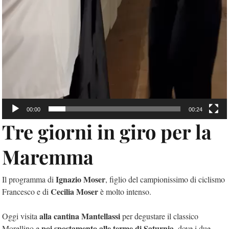
00:00
00:24
Tre giorni in giro per la
Maremma
Ignazio Moser
Il programma di
, figlio del campionissimo di ciclismo
Cecilia Moser
Francesco e di
è molto intenso.
alla cantina Mantellassi
Oggi visita
per degustare il classico
poi spostamento alle terme di Saturnia
Morellino e
, dove i due