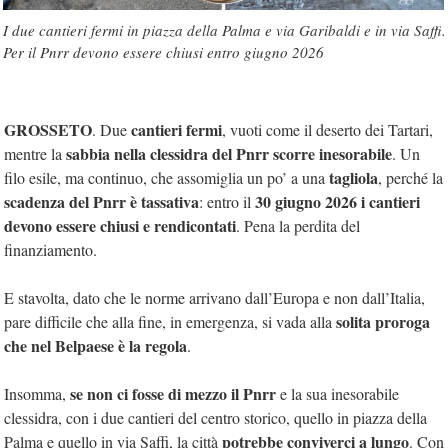
I due cantieri fermi in piazza della Palma e via Garibaldi e in via Saffi.
Per il Pnrr devono essere chiusi entro giugno 2026
GROSSETO
cantieri fermi
. Due
, vuoti come il deserto dei Tartari,
sabbia nella clessidra del Pnrr scorre inesorabile
mentre la
. Un
tagliola
filo esile, ma continuo, che assomiglia un po’ a una
, perché la
scadenza del Pnrr è tassativa
30 giugno 2026 i cantieri
: entro il
devono essere chiusi e rendicontati
. Pena la perdita del
finanziamento.
E stavolta, dato che le norme arrivano dall’Europa e non dall’Italia,
solita proroga
pare difficile che alla fine, in emergenza, si vada alla
che nel Belpaese è la regola
.
se non ci fosse di mezzo il Pnrr
Insomma,
e la sua inesorabile
clessidra, con i due cantieri del centro storico, quello in piazza della
potrebbe conviverci a lungo
Palma e quello in via Saffi, la città
. Con