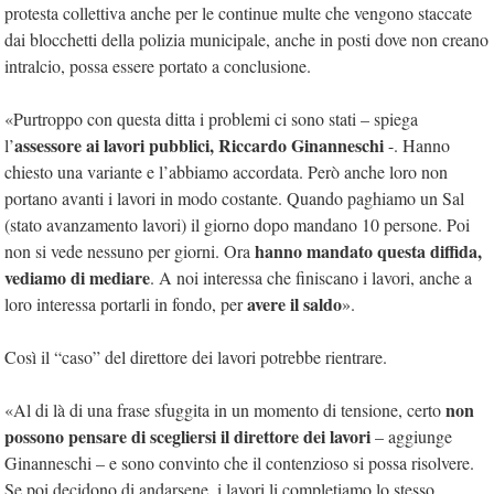
protesta collettiva anche per le continue multe che vengono staccate
dai blocchetti della polizia municipale, anche in posti dove non creano
intralcio, possa essere portato a conclusione.
«Purtroppo con questa ditta i problemi ci sono stati – spiega
assessore ai lavori pubblici, Riccardo Ginanneschi
l’
-. Hanno
chiesto una variante e l’abbiamo accordata. Però anche loro non
portano avanti i lavori in modo costante. Quando paghiamo un Sal
(stato avanzamento lavori) il giorno dopo mandano 10 persone. Poi
hanno mandato questa diffida,
non si vede nessuno per giorni. Ora
vediamo di mediare
. A noi interessa che finiscano i lavori, anche a
avere il saldo
loro interessa portarli in fondo, per
».
Così il “caso” del direttore dei lavori potrebbe rientrare.
non
«Al di là di una frase sfuggita in un momento di tensione, certo
possono pensare di scegliersi il direttore dei lavori
– aggiunge
Ginanneschi – e sono convinto che il contenzioso si possa risolvere.
Se poi decidono di andarsene, i lavori li completiamo lo stesso.