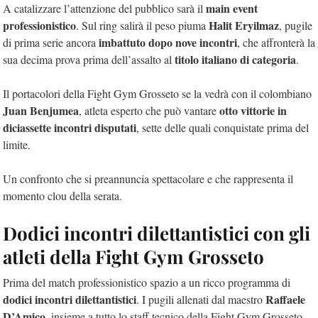
main event
A catalizzare l’attenzione del pubblico sarà il
professionistico
Halit Eryilmaz
. Sul ring salirà il peso piuma
, pugile
imbattuto dopo nove incontri
di prima serie ancora
, che affronterà la
titolo italiano di categoria
sua decima prova prima dell’assalto al
.
Il portacolori della Fight Gym Grosseto se la vedrà con il colombiano
Juan Benjumea
otto vittorie in
, atleta esperto che può vantare
diciassette incontri disputati
, sette delle quali conquistate prima del
limite.
Un confronto che si preannuncia spettacolare e che rappresenta il
momento clou della serata.
Dodici incontri dilettantistici con gli
atleti della Fight Gym Grosseto
Prima del match professionistico spazio a un ricco programma di
dodici incontri dilettantistici
Raffaele
. I pugili allenati dal maestro
D’Amico
, insieme a tutto lo staff tecnico della Fight Gym Grosseto,